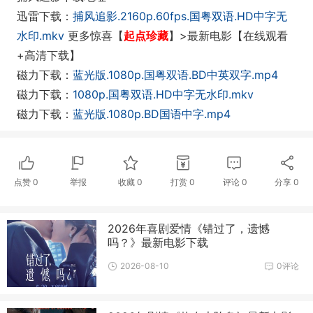
迅雷下载：
捕风追影.2160p.60fps.国粤双语.HD中字无
水印.mkv
更多惊喜【
起点珍藏
】>最新电影【在线观看
+高清下载】
磁力下载：
蓝光版.1080p.国粤双语.BD中英双字.mp4
磁力下载：
1080p.国粤双语.HD中字无水印.mkv
磁力下载：
蓝光版.1080p.BD国语中字.mp4
点赞
0
举报
收藏
0
打赏
0
评论
0
分享
0
2026年喜剧爱情《错过了，遗憾
吗？》最新电影下载
2026-08-10
0评论