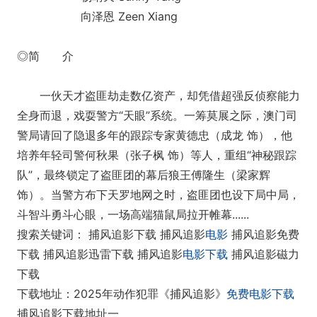
向泽恩 Zeen Xiang
◎简 介
一伙天才盗匪劫走数亿资产，却凭借超强反侦察能力
全身而退，戏耍警方“天眼”系统。一筹莫展之际，澳门司
警局请回了隐退多年的跟踪专家黄德忠（成龙 饰），他
培养年轻司警何秋果（张子枫 饰）等人，重组“神秘跟踪
队”，最终锁定了盗匪团的幕后狼王傅隆生（梁家辉
饰）。当警方布下天罗地网之时，盗匪团也设下局中局，
斗智斗勇斗心眼，一场高端猫鼠局拉开帷幕......
搜索关键词： 捕风追影下载 捕风追影
电影
捕风追影免费
下载 捕风追影迅雷下载 捕风追影
电影下载
捕风追影磁力
下载
下载地址：2025年动作犯罪《捕风追影》
免费电影下载
捕风追影下载地址一