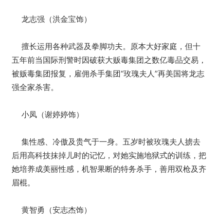
龙志强（洪金宝饰）
擅长运用各种武器及拳脚功夫。原本大好家庭，但十
五年前当国际刑警时因破获大贩毒集团之数亿毒品交易，
被贩毒集团报复，雇佣杀手集团“玫瑰夫人”再美国将龙志
强全家杀害。
小凤（谢婷婷饰）
集性感、冷傲及贵气于一身。五岁时被玫瑰夫人掳去
后用高科技抹掉儿时的记忆，对她实施地狱式的训练，把
她培养成美丽性感，机智果断的特务杀手，善用双枪及齐
眉棍。
黄智勇（安志杰饰）