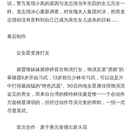
试，警方发现小凤的基因与龙志强当年失踪的女儿完全一
样。龙志强决心重新调查，对玫瑰夫人集团对决，然而龙
志强却没有意料到自己已成为亲生女儿追杀的目标……
幕后制作
众女星变身打女
谢霆锋妹妹谢婷婷首次饰演打女，饰演反派“虎娘”的
蒋璐霞6岁开始习武，13岁前往少林寺习武，可以说是片
中打得最凶猛的“绝色武器”。90后内地女星康佳琪饰演洪
金宝的养女，而来自台湾的模特林佳菱是惟一一个在动作
方面稍显薄弱的，但经过动作导演元奎的帮助，一招一式
尽显英武。
首次合作 麦子善元奎撞出新火花