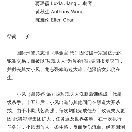
蒋璐霞 Luxia Jiang ….刺客
黄秋生 Anthony Wong
陈雅伦 Ellen Chan
◎简 介
国际刑警龙志强（洪金宝 饰）因侦破一宗逾亿元的
犯罪交易，而被以“玫瑰夫人”为首的犯罪集团报复灭门，
并截去其女小凤。龙志强幸逃过大难，他深信女儿仍在
生。
小凤（谢婷婷 饰）被玫瑰夫人洗脑后训练成一代超
级杀手。十五年后，小凤出道与其他同门在黑道大开杀
戒。由于小凤武艺高强，每次均能完成任务，玫瑰夫人更
因 此将犯罪集团扩大，任务遍及世界各地。在一次执行
任务时，小凤因放人一条生路，反而受伤流血。经基因测