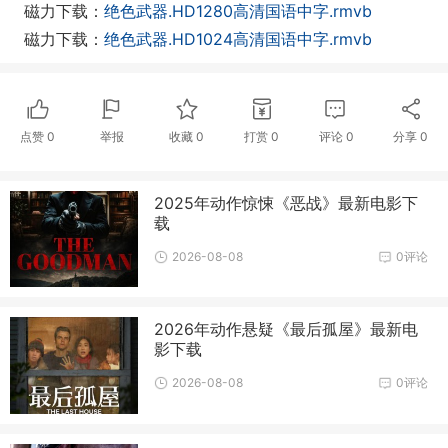
磁力下载：
绝色武器.HD1280高清国语中字.rmvb
磁力下载：
绝色武器.HD1024高清国语中字.rmvb
点赞
0
举报
收藏
0
打赏
0
评论
0
分享
0
2025年动作惊悚《恶战》最新电影下
载
2026-08-08
0评论
2026年动作悬疑《最后孤屋》最新电
影下载
2026-08-08
0评论