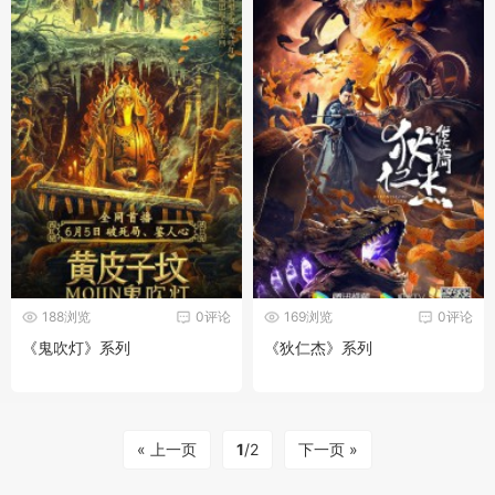
188浏览
0评论
169浏览
0评论
《鬼吹灯》系列
《狄仁杰》系列
« 上一页
1
/2
下一页 »