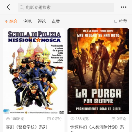
综合
浏览
评论
点赞
推荐
189浏览
0评论
188浏览
0评论
喜剧《警察学校》系列
惊悚科幻《人类清除计划》系