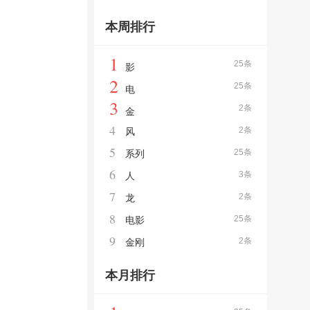
本周排行
1
25条
影
2
25条
电
3
2条
金
4
2条
风
5
25条
系列
6
3条
人
7
2条
龙
8
25条
电影
9
2条
金刚
本月排行