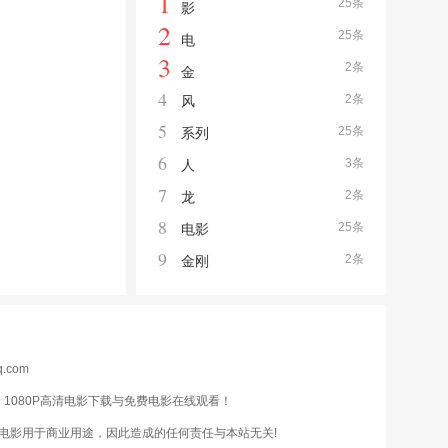
1
25条
影
2
25条
电
3
2条
金
4
2条
风
5
25条
系列
6
3条
人
7
2条
龙
8
25条
电影
9
2条
金刚
q.com
080P高清电影下载与免费电影在线观看！
电影用于商业用途，因此造成的任何责任与本站无关!