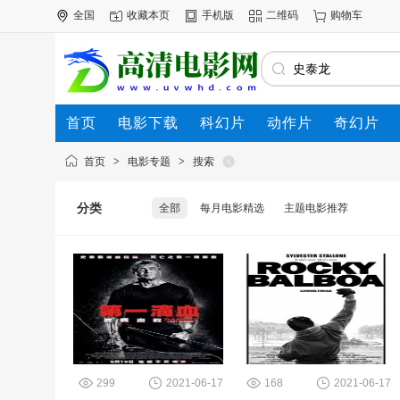
全国
收藏本页
手机版
二维码
购物车
首页
电影下载
科幻片
动作片
奇幻片
电影专题
下载帮助
首页
>
电影专题
>
搜索
分类
全部
每月电影精选
主题电影推荐
299
2021-06-17
168
2021-06-17