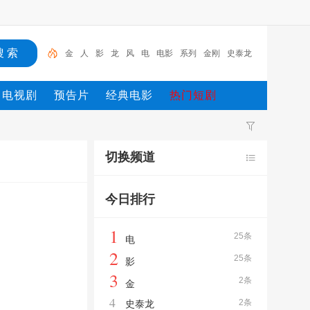
金
人
影
龙
风
电
电影
系列
金刚
史泰龙
金
电视剧
预告片
经典电影
热门短剧
切换频道
今日排行
1
25条
电
2
25条
影
3
2条
金
4
2条
史泰龙