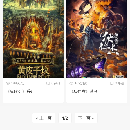
188浏览
0评论
169浏览
0评论
《鬼吹灯》系列
《狄仁杰》系列
« 上一页
1
/2
下一页 »