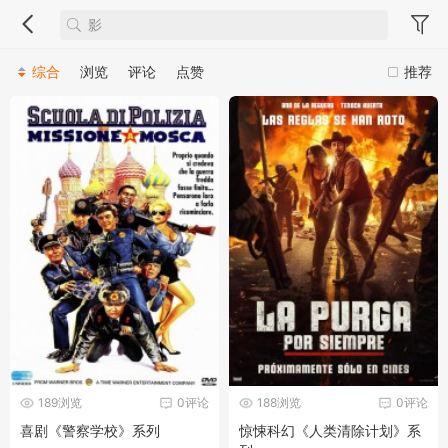
综合
浏览
评论
点赞
推荐
189浏览
0评论
188浏览
0评论
喜剧《警察学校》系列
惊悚科幻《人类清除计划》系