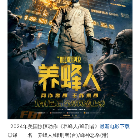
2024年美国惊悚动作《养蜂人/蜂刑者》
最新电影下载
◎译 名 养蜂人/蜂刑者(台)/蜂神恶杀(港)