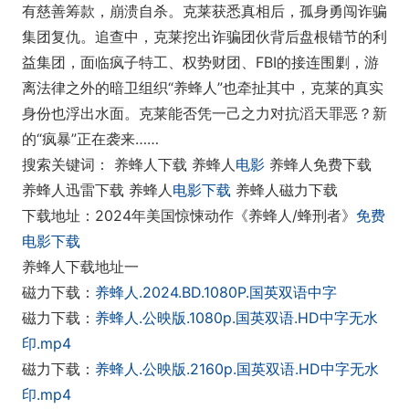
有慈善筹款，崩溃自杀。克莱获悉真相后，孤身勇闯诈骗
集团复仇。追查中，克莱挖出诈骗团伙背后盘根错节的利
益集团，面临疯子特工、权势财团、FBI的接连围剿，游
离法律之外的暗卫组织“养蜂人”也牵扯其中，克莱的真实
身份也浮出水面。克莱能否凭一己之力对抗滔天罪恶？新
的“疯暴”正在袭来……
搜索关键词： 养蜂人下载 养蜂人
电影
养蜂人免费下载
养蜂人迅雷下载 养蜂人
电影下载
养蜂人磁力下载
下载地址：2024年美国惊悚动作《养蜂人/蜂刑者》
免费
电影下载
养蜂人下载地址一
磁力下载：
养蜂人.2024.BD.1080P.国英双语中字
磁力下载：
养蜂人.公映版.1080p.国英双语.HD中字无水
印.mp4
磁力下载：
养蜂人.公映版.2160p.国英双语.HD中字无水
印.mp4