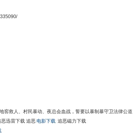
335090/
救人、村民暴动、夜总会血战，誓要以暴制暴守卫法律公道
追恶迅雷下载 追恶
电影下载
追恶磁力下载
载