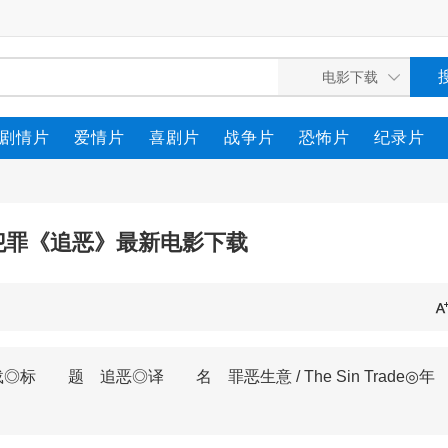
剧情片
爱情片
喜剧片
战争片
恐怖片
纪录片
作犯罪《追恶》最新电影下载
◎标 题 追恶◎译 名 罪恶生意 / The Sin Trade