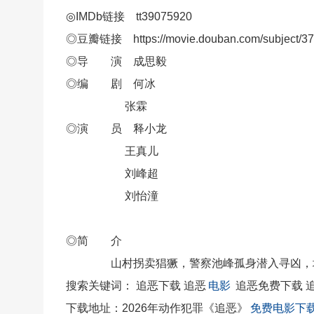
◎IMDb链接 tt39075920
◎豆瓣链接 https://movie.douban.com/subject/37
◎导 演 成思毅
◎编 剧 何冰
张霖
◎演 员 释小龙
王真儿
刘峰超
刘怡潼
◎简 介
山村拐卖猖獗，警察池峰孤身潜入寻凶，地窖
搜索关键词： 追恶下载 追恶
电影
追恶免费下载 
下载地址：2026年动作犯罪《追恶》
免费电影下