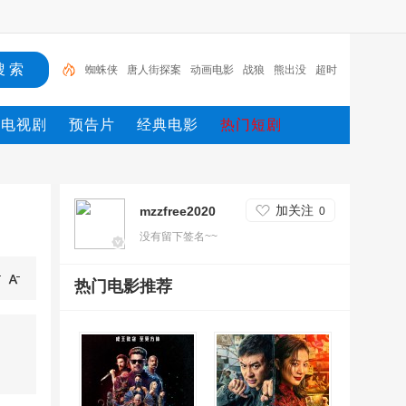
蜘蛛侠
唐人街探案
动画电影
战狼
熊出没
超时
空
哥斯拉
重生
冰雪奇缘2
斗罗大陆
电视剧
预告片
经典电影
热门短剧
加关注
mzzfree2020
0
没有留下签名~~
热门电影推荐
◎年