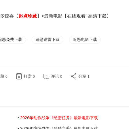
多
惊喜【
起点珍藏
】>最新电影【在线观看+高清下载】
追恶免费下载
追恶迅雷下载
追恶电影下载
收藏
打赏
评论
分享
0
0
0
1
•
2026年动作战争《绝密任务》最新电影下载
• 2026年惊悚恐怖《残酷之手》最新电影下载