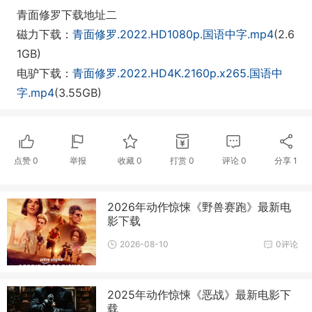
青面修罗下载地址二
磁力下载：
青面修罗.2022.HD1080p.国语中字.mp4
(2.6
1GB)
电驴下载：
青面修罗.2022.HD4K.2160p.x265.国语中
字.mp4
(3.55GB)
点赞
0
举报
收藏
0
打赏
0
评论
0
分享
1
2026年动作惊悚《野兽赛跑》最新电
影下载
2026-08-10
0评论
2025年动作惊悚《恶战》最新电影下
载