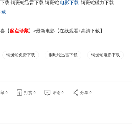
下载 铜斑蛇迅雷下载 铜斑蛇
电影下载
铜斑蛇磁力下载
下载
喜【
起点珍藏
】>最新电影【在线观看+高清下载】
铜斑蛇免费下载
铜斑蛇迅雷下载
铜斑蛇电影下载
收藏
打赏
评论
分享
0
0
0
0