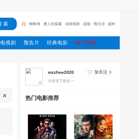
蜘蛛侠
唐人街探案
动画电影
战狼
熊出没
超时
空
哥斯拉
重生
冰雪奇缘2
斗罗大陆
电视剧
预告片
经典电影
热门短剧
加关注
mzzfree2020
0
没有留下签名~~
热门电影推荐
◎