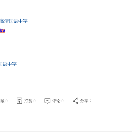
D高清国语中字
kv
国语中字
收藏
打赏
评论
分享
0
0
0
2