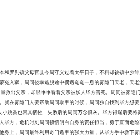
和罗刹镇父母官县令周守义过着太平日子，不料却被镇中乡绅
蒙冤入狱，周同侥幸逃脱途中偶遇奄奄一息的雾隐门天老，天老
的力量救出父亲，却眼睁睁看着父亲被妖人毕方害死。周同被雾隐
。就在雾隐门人要帮助周同取甲的时候，周同独自找到毕方想要
好友小跳蚤也因其牺牲，失败后的周同万念俱灰。毕方得逞后要将
人毕方，危机时刻周同顿悟明白自身的责任担当，勇于直面危险
他身上，周同最终利用奇门遁甲的强大力量，从毕方手中救下雾