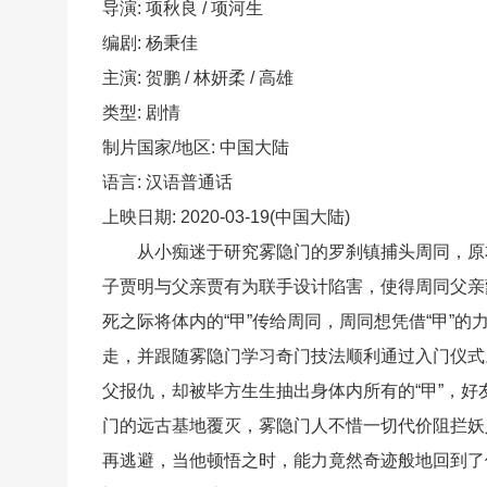
导演: 项秋良 / 项河生
编剧: 杨秉佳
主演: 贺鹏 / 林妍柔 / 高雄
类型: 剧情
制片国家/地区: 中国大陆
语言: 汉语普通话
上映日期: 2020-03-19(中国大陆)
从小痴迷于研究雾隐门的罗刹镇捕头周同，原本
子贾明与父亲贾有为联手设计陷害，使得周同父亲
死之际将体内的“甲”传给周同，周同想凭借“甲”
走，并跟随雾隐门学习奇门技法顺利通过入门仪式
父报仇，却被毕方生生抽出身体内所有的“甲”，
门的远古基地覆灭，雾隐门人不惜一切代价阻拦妖
再逃避，当他顿悟之时，能力竟然奇迹般地回到了