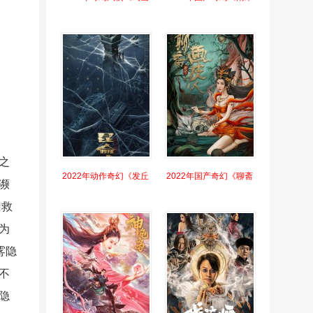
之
2022年动作奇幻《发丘
2022年国产奇幻《聊斋
濒
门救
为
雾隐
不
隐