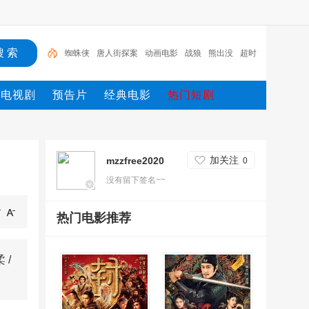
蜘蛛侠
唐人街探案
动画电影
战狼
熊出没
超时
空
哥斯拉
重生
冰雪奇缘2
斗罗大陆
电视剧
预告片
经典电影
热门短剧
加关注
mzzfree2020
0
没有留下签名~~
热门电影推荐
 /