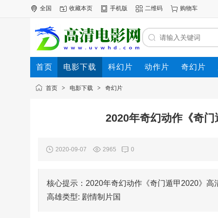
全国
收藏本页
手机版
二维码
购物车
首页
电影下载
科幻片
动作片
奇幻片
电影专题
下载帮助
首页
>
电影下载
>
奇幻片
2020年奇幻动作《奇
2020-09-07
2965
0
核心提示：2020年奇幻动作《奇门遁甲2020》高清电影
高雄类型: 剧情制片国