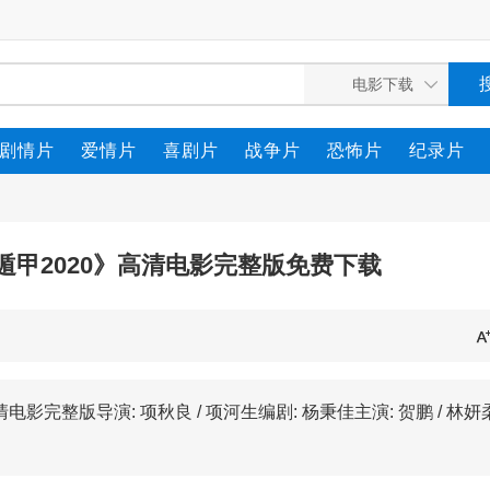
剧情片
爱情片
喜剧片
战争片
恐怖片
纪录片
门遁甲2020》高清电影完整版免费下载
完整版导演: 项秋良 / 项河生编剧: 杨秉佳主演: 贺鹏 / 林妍柔