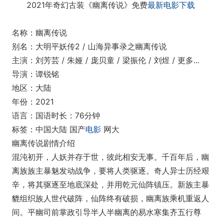
2021年奇幻古装《幽离传说》免费
最新电影下载
名称：幽离传说
别名：大明平妖传2 / 山海异事录之幽离传说
主演：刘芳芸 / 朱娅 / 庞贝童 / 梁振伦 / 刘煜 / 更多...
导演：谭锐铭
地区：大陆
年份：2021
语言：国语时长：76分钟
标签：中国大陆 国产
电影
网大
幽离传说剧情介绍
混沌初开，人妖并存于世，彼此相安无事。千百年后，幽
离族族主暴魅发动战争，要将人类驱逐。奇人异士历经艰
辛，将其驱逐至地底深处，并用乾元仙阵镇压。新族主暴
貔组织族人世代破阵，仙阵终有破损，幽离族乘机重返人
间。平幽司前掌政引导半人半幽离的易水寒集齐五行尊