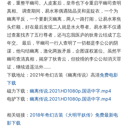
者，重整平幽司。人皮案后，皇帝也下令重启平幽司查明
真相。 调查期间，易水寒偶遇陆晶灵和蓝靛衣，一个为
幽离平反，一个要剿灭幽离，两人一路打闹，让易水寒焦
头烂额，好在最后发现二人就是水火尊者。易水寒不仅通
过查案找齐了五行尊者，还与忘我医庐的狄青云结成了忘
年交。 最后，平幽司一行人查明了一切都是李公公的阴
谋，他勾结幽离，激化两族矛盾，企图谋权篡位。虽然平
幽司查清真相，揭穿了狄青云，但狡猾的李公公却消灭罪
证，继续逍遥法外……
下载地址：2021年奇幻古装《幽离传说》高清
免费电影
下载
磁力下载：
幽离传说.2021.HD1080p.国语中字.mp4
电驴下载：
幽离传说.2021.HD1080p.国语中字.mp4
相关链接：
2018年奇幻古装《大明平妖传》免费最新电
影下载