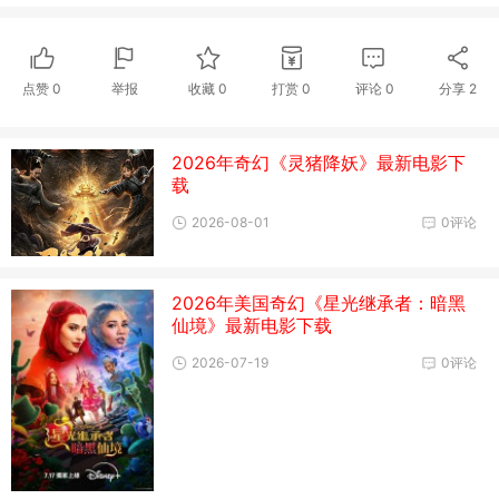
点赞
0
举报
收藏
0
打赏
0
评论
0
分享
2
2026年奇幻《灵猪降妖》最新电影下
载
2026-08-01
0评论
2026年美国奇幻《星光继承者：暗黑
仙境》最新电影下载
2026-07-19
0评论