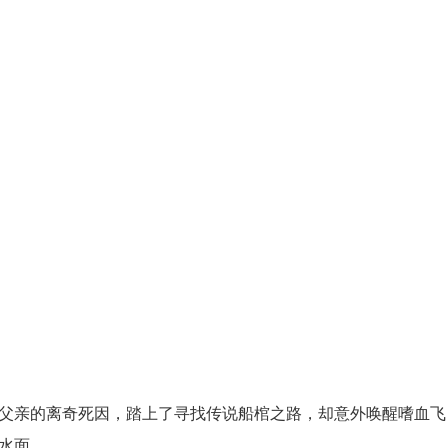
亲的离奇死因，踏上了寻找传说船棺之路，却意外唤醒嗜血飞
....