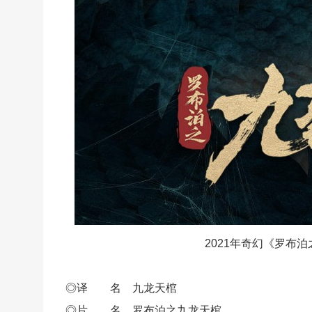
2021年奇幻《罗布
◎译 名 九龙天棺
◎片 名 罗布泊之九龙天棺