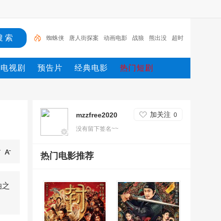
唐人街探案
动画电影
战狼
熊出没
超时空
哥斯
拉
重生
冰雪奇缘2
斗罗大陆
蜘蛛侠
电视剧
预告片
经典电影
热门短剧
加关注
mzzfree2020
0
没有留下签名~~
热门电影推荐
泊之