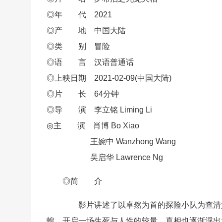
◎年 代 2021
◎产 地 中国大陆
◎类 别 冒险
◎语 言 汉语普通话
◎上映日期 2021-02-09(中国大陆)
◎片 长 64分钟
◎导 演 李立铭 Liming Li
◎主 演 肖博 Bo Xiao
王婉中 Wanzhong Wang
吴启华 Lawrence Ng
◎简 介
影片讲述了以卓然为首的探险小队为查清父
蝗，开启一场生死与人性的较量，真相也逐渐浮出水面..