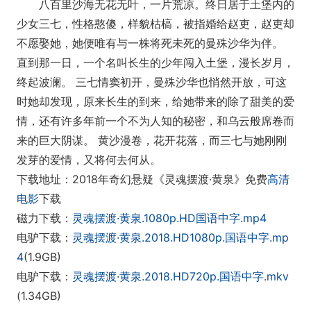
八百里沙海无花无叶，一片荒凉。终日居于土堡内的
少女三七，性格憨傻，样貌枯槁，被指婚给赵吏，赵吏却
不愿娶她，她便唯有与一株将死未死的曼殊沙华为伴。
直到那一日，一个名叫长生的少年闯入土堡，漫长岁月，
终起波澜。 三七情窦初开，曼殊沙华也悄然开放，可这
时她却发现，原来长生的到来，给她带来的除了甜美的爱
情，还有许多年前一个不为人知的秘密，和乌云般席卷而
来的巨大阴谋。 黄沙漫卷，花开花落，而三七与她刚刚
发芽的爱情，又将何去何从。
下载地址：2018年奇幻悬疑《灵魂摆渡·黄泉》免费
高清
电影
下载
磁力下载：
灵魂摆渡·黄泉.1080p.HD国语中字.mp4
电驴下载：
灵魂摆渡·黄泉.2018.HD1080p.国语中字.mp
4
(1.9GB)
电驴下载：
灵魂摆渡·黄泉.2018.HD720p.国语中字.mkv
(1.34GB)