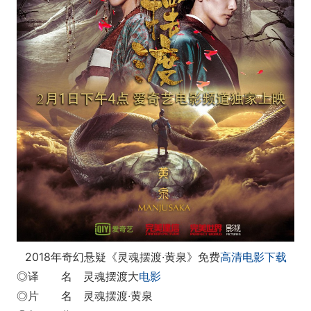
2018年奇幻悬疑《灵魂摆渡·黄泉》免费
高清电影下载
◎译 名 灵魂摆渡大
电影
◎片 名 灵魂摆渡·黄泉