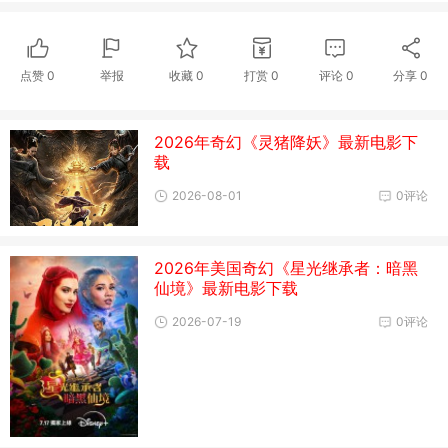
点赞
0
举报
收藏
0
打赏
0
评论
0
分享
0
2026年奇幻《灵猪降妖》最新电影下
载
2026-08-01
0评论
2026年美国奇幻《星光继承者：暗黑
仙境》最新电影下载
2026-07-19
0评论