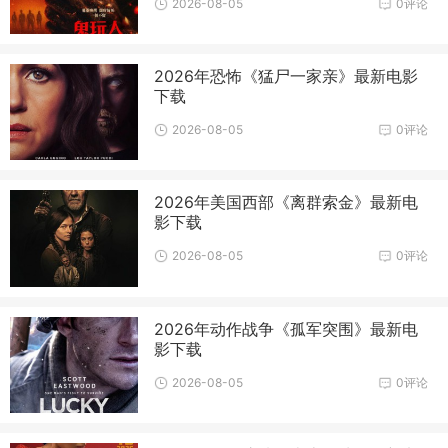
2026-08-05
0评论
2026年恐怖《猛尸一家亲》最新电影
下载
2026-08-05
0评论
2026年美国西部《离群索金》最新电
影下载
2026-08-05
0评论
2026年动作战争《孤军突围》最新电
影下载
2026-08-05
0评论