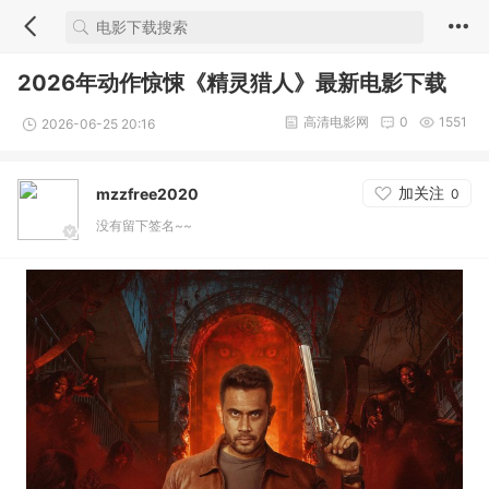
2026年动作惊悚《精灵猎人》最新电影下载
高清电影网
0
1551
2026-06-25 20:16
加关注
mzzfree2020
0
没有留下签名~~