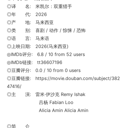
◎译 名: 米凯尔：双重猎手
◎年 代: 2026
◎产 地: 马来西亚
◎类 别: 喜剧 / 动作 / 惊悚 / 恐怖
◎语 言: 马来语
◎上映日期: 2026(马来西亚)
◎IMDb评分: 6.8 / 10 from 52 users
◎IMDb链接: tt36607196
◎豆瓣评分: 0.0 / 10 from 0 users
◎豆瓣链接: https://movie.douban.com/subject/382
47416/
◎主 演: 雷米·伊沙克 Remy Ishak
吕杨 Fabian Loo
Alicia Amin Alicia Amin
◎简 介