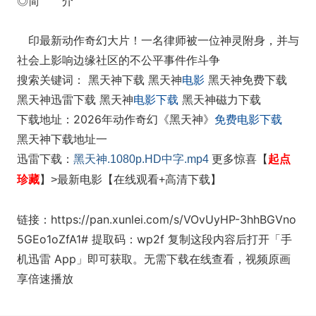
◎简 介
印最新动作奇幻大片！一名律师被一位神灵附身，并与
社会上影响边缘社区的不公平事件作斗争
搜索关键词： 黑天神下载 黑天神
电影
黑天神免费下载
黑天神迅雷下载 黑天神
电影下载
黑天神磁力下载
下载地址：2026年动作奇幻《黑天神》
免费电影下载
黑天神下载地址一
起点
迅雷
下载：
黑天神.1080p.HD中字.mp4
更多
惊喜【
珍藏
】>最新电影【在线观看+高清下载】
链接：https://pan.xunlei.com/s/VOvUyHP-3hhBGVno
5GEo1oZfA1# 提取码：wp2f 复制这段内容后打开「手
机迅雷 App」即可获取。无需下载在线查看，视频原画
享倍速播放