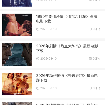
1990年剧情爱情《情挑六月花》高清
电影下载
2026-08-10
0评论
2026年剧情《热血大陈岛》最新电影
下载
2026-08-10
0评论
2026年动作惊悚《野兽赛跑》最新电
影下载
2026-08-10
0评论