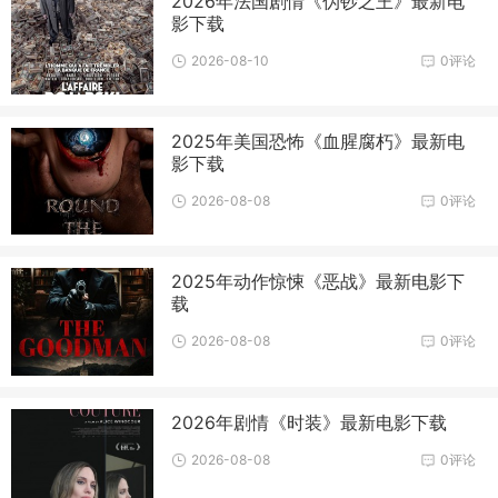
2026年法国剧情《伪钞之王》最新电
影下载
2026-08-10
0评论
2025年美国恐怖《血腥腐朽》最新电
影下载
2026-08-08
0评论
2025年动作惊悚《恶战》最新电影下
载
2026-08-08
0评论
2026年剧情《时装》最新电影下载
2026-08-08
0评论