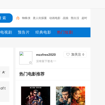
蜘蛛侠
唐人街探案
动画电影
战狼
熊出没
超时
空
哥斯拉
重生
冰雪奇缘2
斗罗大陆
电视剧
预告片
经典电影
热门短剧
加关注
mzzfree2020
0
没有留下签名~~
热门电影推荐
 t