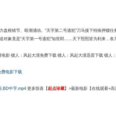
盘根错节、暗潮涌动。“天字第二号逃犯”刀马接下特殊押镖任
送对象竟是“天字第一号逃犯”知世郎……天下熙熙皆为利来，各
漠电影 镖人：风起大漠免费下载 镖人：风起大漠迅雷下载 镖人
免费电影下载
.BD中字.mp4
更多
惊喜【
起点珍藏
】>最新电影【在线观看+高