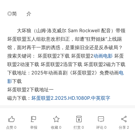
◎简 介
大坏狼（山姆·洛克威尔 Sam Rockwell 配音）带领
坏蛋联盟五人组欲意改邪归正，却遭“狂野姐妹”上线踢
馆，面对再干一票的诱惑，是重操旧业还是反杀破局？
搜索关键词： 坏蛋联盟2下载 坏蛋联盟2
动画电影
坏蛋
联盟2动漫下载 坏蛋联盟2迅雷下载 坏蛋联盟2磁力下载
下载地址：2025年动画喜剧《坏蛋联盟2》免费动画
电
影
下载
坏蛋联盟2下载地址一
磁力下载：
坏蛋联盟2.2025.HD.1080P.中英双字
点赞
0
举报
收藏
0
打赏
0
评论
0
分享
2