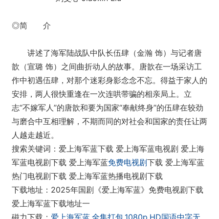
◎简 介
讲述了海军陆战队中队长伍肆（金瀚 饰）与记者唐
歆（宣璐 饰）之间曲折动人的故事。唐歆在一场采访工
作中初遇伍肆，对那个迷彩身影念念不忘。得益于家人的
安排，两人很快重逢在一次连哄带骗的相亲局上。立
志“不嫁军人”的唐歆和要为国家“奉献终身”的伍肆在较劲
与磨合中互相理解，不期而同的对社会和国家的责任让两
人越走越近。
搜索关键词：爱上海军蓝下载 爱上海军蓝电视剧 爱上海
军蓝电视剧下载 爱上海军蓝
免费电视剧
下载 爱上海军蓝
热门电视剧下载 爱上海军蓝热播电视剧下载
下载地址：2025年国剧《爱上海军蓝》免费电视剧下载
爱上海军蓝下载地址一
磁力下载：
爱上海军蓝.全集打包.1080p.HD国语中字无