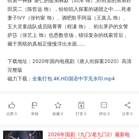
街第一神探”唐仁的徒弟林默（邱泽 饰）,野田昊的弟弟野
田昊二（陈哲远 饰），纷纷陷入探案的谜团之中……死者
妻子IVY（张钧甯 饰）、酒吧歌手阿温（王真儿 饰）、
五大灵童战队成员陆菁菁（程潇 饰）、初出茅庐的女警
萨莎（张艺上 饰）也悉数登场，错综复杂的线索背后，
藏于黑暗的真相正慢慢浮出水面……
下载地址：2020年国内电视剧《唐人街探案2020》高清
完整版
磁力下载：
全集打包.4K.HD国语中字无水印.mp4
点赞
0
举报
收藏
0
打赏
0
评论
0
分享
0
2026年国剧《九门/老九门2》最新电