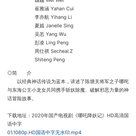
魏巍 Wei Wei
崔雅涵 Yahan Cui
李亦航 Yihang Li
夏嫣 Janelle Sing
吴恙 Yang Wu
彭凌 Ling Peng
周仕祺 Secheal.Z
Shiteng Peng
◎简 介
以经典神话传说为蓝本，讲述了陈塘关将军之子哪咤
与东海公主小龙女共同携手斩妖除魔、破解邪恶力量的神
话冒险故事。
下载地址：2020年国产电视剧《哪吒降妖记》HD高清国
语中字
01.1080p.HD国语中字无水印.mp4