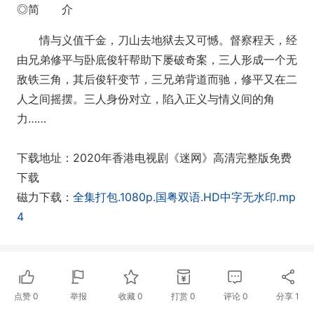
◎简 介
情与义值千金，刀山去地狱去又可憾。督察程天，经
由兄弟修平与卧底俊轩帮助下屡破奇案，三人形成一个无
敌铁三角，其后俊轩变节，三兄弟背道而驰，修平又在二
人之间摇摆。三人身份对立，陷入正义与情义间的角
力……
下载地址：2020年香港电视剧《迷网》高清完整版免费
下载
磁力下载：
全集打包.1080p.国粤双语.HD中字无水印.mp
4
点赞
0
举报
收藏
0
打赏
0
评论
0
分享
1