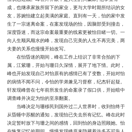
成，也继承家族所留下的家业，更与大学时期所结识的女
友，苏婉怡建立起美满的家庭。直到有一天，怡的家中发
生了一宗迷离命案，在案发现场的怡，因脑部受到撞击，
深度昏迷，而这宗命案最重要的线索更被怡目睹一切。一
向人生顺风顺水的峰，发现自己完美的人生不再完美，两
夫妻的关系也慢慢开始改写。
在怡昏迷的期间，峰在工作上结识了非常合拍的下
属，江紫珊，开始与珊日久深情，展开了地下情。此时，
峰也开始发现自己对怡原有的感情已有了变数，开始对怡
的病情不闻不问，令怡的学弟兼见习督察，纪杰轩起疑。
轩发现峰曾在七年前所发生的命案录了假口供，开始暗中
调查峰并决定为怡的至亲翻案。
当峰决定与珊移民到国外过二人世界时，收到怡终于
从昏睡中苏醒的通知，发现怡已失去所有记忆。峰在此时
决定暂时放下与珊之间的感情，回到怡的身边照顾她。怡
在恢复记忆的期间，慢慢发现峰原来隐藏着许多不可告人