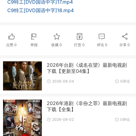
C9特工[DVD国语中字]17.mp4
C9特工[DVD国语中字]18.mp4
点赞
0
举报
收藏
0
打赏
0
评论
0
分享
0
2026年台剧《成名在望》最新电视剧
下载【更新至04集】
2026-08-04
0评论
2026年港剧《非份之罪》最新电视剧
下载【全集】
2026-08-02
0评论