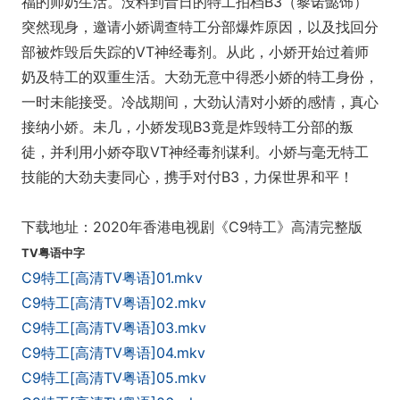
福的师奶生活。没料到昔日的特工拍档B3（黎诺懿饰）
突然现身，邀请小娇调查特工分部爆炸原因，以及找回分
部被炸毁后失踪的VT神经毒剂。从此，小娇开始过着师
奶及特工的双重生活。大劲无意中得悉小娇的特工身份，
一时未能接受。冷战期间，大劲认清对小娇的感情，真心
接纳小娇。未几，小娇发现B3竟是炸毁特工分部的叛
徒，并利用小娇夺取VT神经毒剂谋利。小娇与毫无特工
技能的大劲夫妻同心，携手对付B3，力保世界和平！
下载地址：2020年香港电视剧《C9特工》高清完整版
TV粤语中字
C9特工[高清TV粤语]01.mkv
C9特工[高清TV粤语]02.mkv
C9特工[高清TV粤语]03.mkv
C9特工[高清TV粤语]04.mkv
C9特工[高清TV粤语]05.mkv