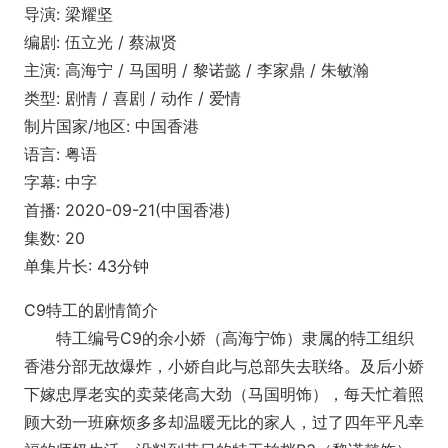
导演: 梁耀坚
编剧: 伍立光 / 蔡淑贤
主演: 高海宁 / 马国明 / 黎诺懿 / 李家鼎 / 朱敏瀚
类型: 剧情 / 喜剧 / 动作 / 爱情
制片国家/地区: 中国香港
语言: 粤语
字幕: 中字
首播: 2020-09-21(中国香港)
集数: 20
单集片长: 43分钟
C9特工的剧情简介
特工编号C9的余小娇（高海宁饰）隶属的特工组织
香港分部无故爆炸，小娇自此与总部失去联络。及后小娇
下嫁忠厚老实的卖菜佬高大劲（马国明饰），每天忙着照
顾大劲一班麻烦多多却温暖无比的家人，过了四年平凡幸