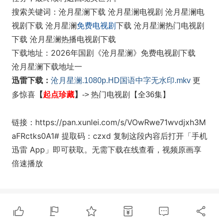
搜索关键词：沧月星澜下载 沧月星澜电视剧 沧月星澜电
视剧下载 沧月星澜
免费电视剧
下载 沧月星澜热门电视剧
下载 沧月星澜热播电视剧下载
下载地址：2026年国剧《沧月星澜》免费电视剧下载
沧月星澜下载地址一
迅雷下载：
沧月星澜.1080p.HD国语中字无水印.mkv
更
起点珍藏
】
多惊喜
【
-> 热门电视剧
【全36集】
链接：https://pan.xunlei.com/s/VOwRwe71wvdjxh3M
aFRctks0A1# 提取码：czxd 复制这段内容后打开「手机
迅雷 App」即可获取。无需下载在线查看，视频原画享
倍速播放