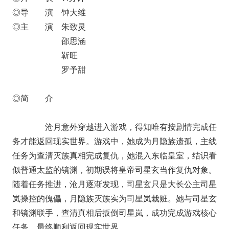
◎导 演 钟大维
◎主 演 朱致灵
邵思涵
靳旺
罗予甜
◎简 介
沧月意外穿越进入游戏，得知唯有按剧情完成任
务才能返回现实世界。游戏中，她成为月隐族遗孤，主线
任务为查清灭族真相完成复仇，她混入东临皇室，结识看
似普通太监的镜渊，初期误将皇帝司星玄当作复仇对象。
随着任务推进，沧月逐渐发现，司星玄只是大长公主司星
岚操控的傀儡，月隐族灭族实为司星岚栽赃。她与司星玄
和镜渊联手，查清真相后扳倒司星岚，成功完成游戏核心
任务，最终顺利返回现实世界。