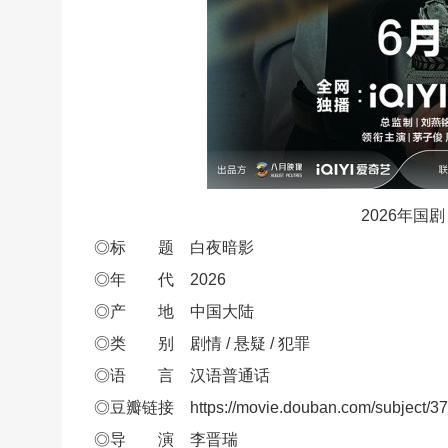
2026年
◎标 题 白夜暗影
◎年 代 2026
◎产 地 中国大陆
◎类 别 剧情 / 悬疑 / 犯罪
◎语 言 汉语普通话
◎豆瓣链接 https://movie.douban.com/subject/37
◎导 演 李晋瑞