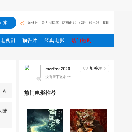
蜘蛛侠
唐人街探案
动画电影
战狼
熊出没
超时
空
哥斯拉
重生
冰雪奇缘2
斗罗大陆
电视剧
预告片
经典电影
热门短剧
加关注
mzzfree2020
0
没有留下签名~~
热门电影推荐
大陆