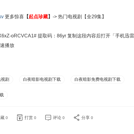
kv
更多惊喜
【
起点珍藏
】
-> 热门电视剧
【全29集】
B2zI4jEX6xZ-oRCVCA1# 提取码：86yr 复制这段内容后打开「手机迅雷
倍速播放
电视剧
白夜暗影电视剧下载
白夜暗影免费电视剧下载
载
收藏
打赏
评论
分享
0
0
0
0