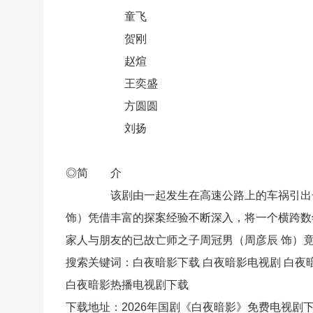
童飞
贺刚
赵煊
王奕盛
方圆圆
刘扬
◎简 介
该剧由一起发生在高速公路上的车祸引出一场
饰）凭借丰富的探案经验不断深入，将一个横跨数
家人与朋友的已故亡师之子周冠男（周彦辰 饰）
搜索关键词：白夜暗影下载 白夜暗影电视剧 白夜
白夜暗影热播电视剧下载
下载地址：2026年国剧《白夜暗影》免费电视剧