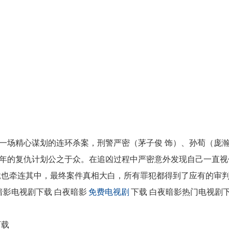
精心谋划的连环杀案，刑警严密（茅子俊 饰）、孙荀（庞
年的复仇计划公之于众。在追凶过程中严密意外发现自己一直视
竟也牵连其中，最终案件真相大白，所有罪犯都得到了应有的审
暗影电视剧下载 白夜暗影
免费电视剧
下载 白夜暗影热门电视剧
下载