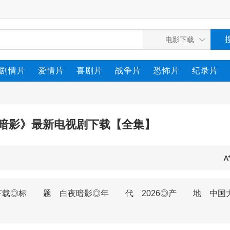
剧情片
爱情片
喜剧片
战争片
恐怖片
纪录片
夜暗影》最新电视剧下载【全集】
剧下载◎标 题 白夜暗影◎年 代 2026◎产 地 中国