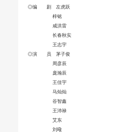
◎编 剧 左虎跃
梓铭
咸洪雷
长春秋实
王志宇
◎演 员 茅子俊
周彦辰
庞瀚辰
王佳宇
马灿灿
谷智鑫
王沛禄
艾东
刘曔