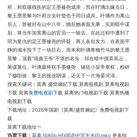
府，和双腿残疾的定王墨修尧成亲，而在叶璃出嫁当日，
黎王墨景黎与叶府次女叶莹也于同日成亲。叶璃作为离山
后人，曾被封在山中八年，婚后她表面无事，实则暗中谋
划，将当年加害离山的官员一一除去。在此过程中遭到了
同为复仇的定王墨修尧的怀疑，两人各自发力，在表面平
静的湖水投下了一块巨石。而本和叶璃青梅竹马的黎王墨
景黎，顶着“戏曲王爷”不堪的名头，却在暗中搅弄风云，
筹谋篡位。叶璃最终联手墨修尧，辅佐小皇帝掌权，粉碎
了穆阳侯、黎王的接连阴谋，还天下一片海晏河清。
搜索关键词：莫离 盛世嫡妃下载 莫离电视剧 莫离电视剧
下载 莫离
免费电视剧
下载 莫离热门电视剧下载 莫离热播
电视剧下载
下载地址：2026年国剧《莫离/盛世嫡妃》免费电视剧下
载
莫离下载地址一
迅雷下载：
莫离.1080p.HD国语中字无水印.mkv
更多惊