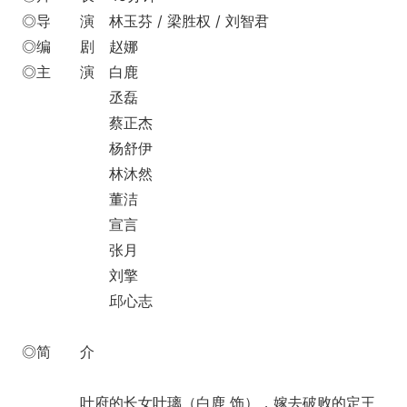
◎导 演 林玉芬 / 梁胜权 / 刘智君
◎编 剧 赵娜
◎主 演 白鹿
丞磊
蔡正杰
杨舒伊
林沐然
董洁
宣言
张月
刘擎
邱心志
◎简 介
叶府的长女叶璃（白鹿 饰），嫁去破败的定王