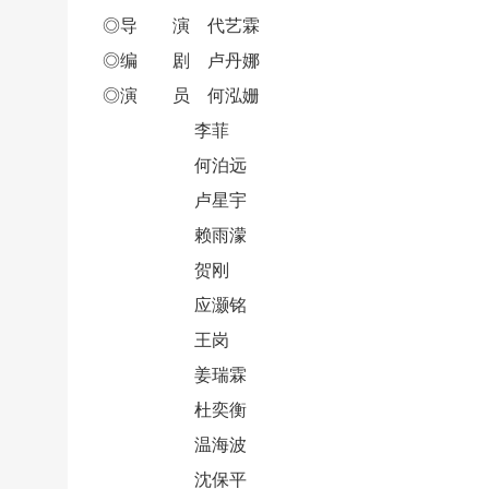
◎导 演 代艺霖
◎编 剧 卢丹娜
◎演 员 何泓姗
李菲
何泊远
卢星宇
赖雨濛
贺刚
应灏铭
王岗
姜瑞霖
杜奕衡
温海波
沈保平