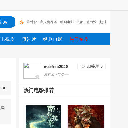
蜘蛛侠
唐人街探案
动画电影
战狼
熊出没
超时
空
哥斯拉
重生
冰雪奇缘2
斗罗大陆
电视剧
预告片
经典电影
热门短剧
加关注
mzzfree2020
0
没有留下签名~~
热门电影推荐
盛唐