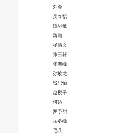
刘金
吴春怡
谭琍敏
魏璐
杨清文
张玉轩
张海峰
孙蛟龙
钱思怡
赵樱子
何适
罗予甜
岳冬峰
毛凡