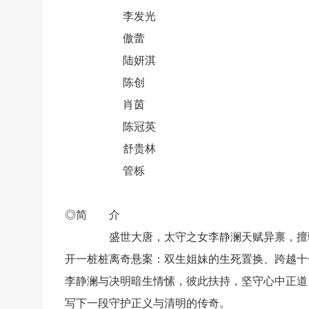
李发光
傲蕾
陆妍淇
陈创
肖茵
陈冠英
舒贵林
管栎
◎简 介
盛世大唐，太守之女李静澜天赋异禀，擅验尸断
开一桩桩离奇悬案：双生姐妹的生死置换、跨越十
李静澜与决明暗生情愫，彼此扶持，坚守心中正道
写下一段守护正义与清明的传奇。