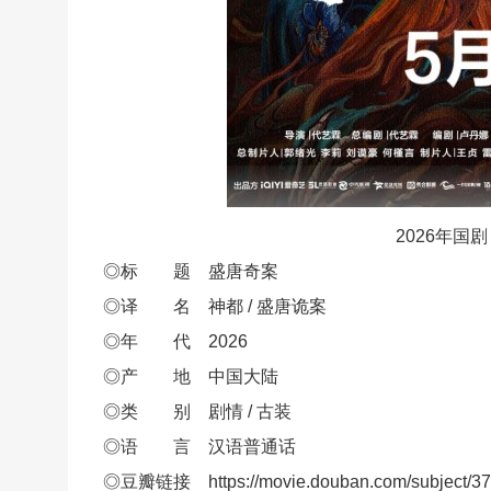
2026年
◎标 题 盛唐奇案
◎译 名 神都 / 盛唐诡案
◎年 代 2026
◎产 地 中国大陆
◎类 别 剧情 / 古装
◎语 言 汉语普通话
◎豆瓣链接 https://movie.douban.com/subject/37