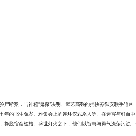
案，与神秘“鬼探”决明、武艺高强的捕快苏御安联手追凶
七年的书生冤案、雅集会上的连环仪式杀人等。在迷雾与鲜血中
，挣脱宿命桎梏。盛世灯火之下，他们以智慧与勇气涤荡污浊，