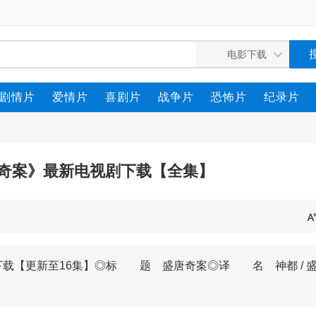
剧情片
爱情片
喜剧片
战争片
恐怖片
纪录片
唐奇案》最新电视剧下载【全集】
下载【更新至16集】◎标 题 盛唐奇案◎译 名 神都 / 