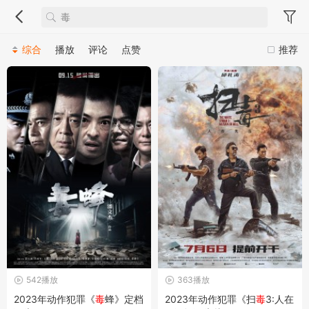
综合
播放
评论
点赞
推荐
542播放
363播放
2023年动作犯罪《
毒
蜂》定档
2023年动作犯罪《扫
毒
3:人在