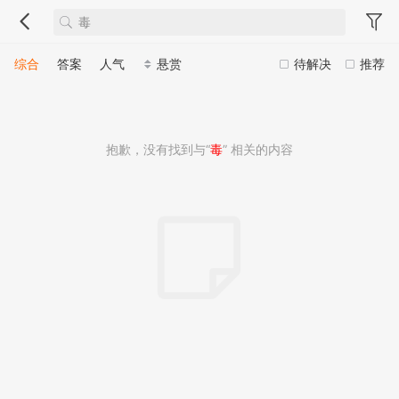
综合
答案
人气
悬赏
待解决
推荐
抱歉，没有找到与“
毒
” 相关的内容