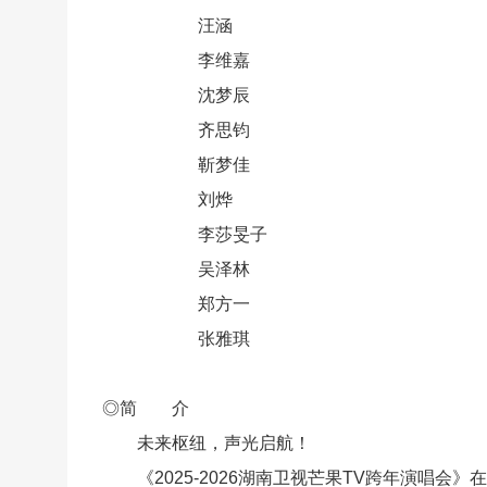
汪涵
李维嘉
沈梦辰
齐思钧
靳梦佳
刘烨
李莎旻子
吴泽林
郑方一
张雅琪
◎简 介
未来枢纽，声光启航！
《2025-2026湖南卫视芒果TV跨年演唱会》在