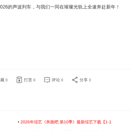
2026的声波列车，与我们一同在璀璨光轨上全速奔赴新年！
收藏
打赏
评论
分享
0
0
0
3
•
2026年综艺《奔跑吧 第10季》最新综艺下载【1-1