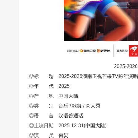
2025-2
◎标 题 2025-2026湖南卫视芒果TV跨年演
◎年 代 2025
◎产 地 中国大陆
◎类 别 音乐 / 歌舞 / 真人秀
◎语 言 汉语普通话
◎上映日期 2025-12-31(中国大陆)
◎演 员 何炅