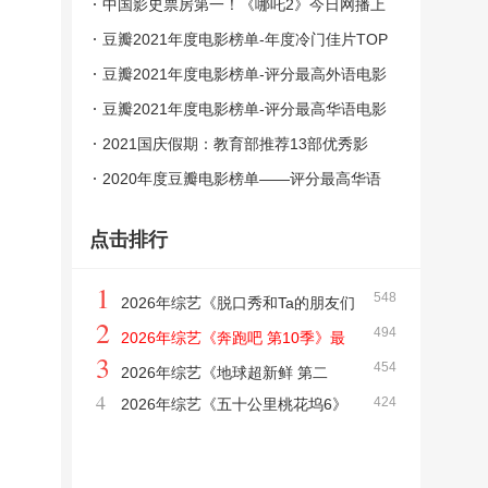
中国影史票房第一！《哪吒2》今日网播上
线
豆瓣2021年度电影榜单-年度冷门佳片TOP
10
豆瓣2021年度电影榜单-评分最高外语电影
TOP10
豆瓣2021年度电影榜单-评分最高华语电影
TOP10
2021国庆假期：教育部推荐13部优秀影
片，建议家长陪孩子一起看，比旅行收获更
2020年度豆瓣电影榜单——评分最高华语
大！
电影
点击排行
1
548
2026年综艺《脱口秀和Ta的朋友们
2
494
第三季》最新综艺下载
2026年综艺《奔跑吧 第10季》最
3
454
新综艺下载【1-10季全】
2026年综艺《地球超新鲜 第二
4
424
2026年综艺《五十公里桃花坞6》
季》最新综艺下载
最新综艺下载