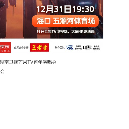
026湖南卫视芒果TV跨年演唱会
唱会