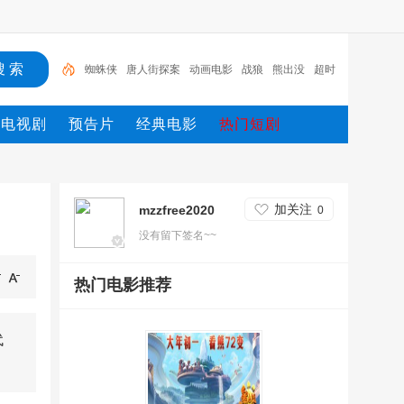
蜘蛛侠
唐人街探案
动画电影
战狼
熊出没
超时
空
哥斯拉
重生
冰雪奇缘2
斗罗大陆
电视剧
预告片
经典电影
热门短剧
加关注
mzzfree2020
0
没有留下签名~~
热门电影推荐
 代