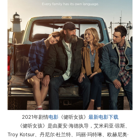
2021年剧情
电影
《健听女孩》
最新电影下载
《健听女孩》是由夏安·海德执导，艾米莉亚·琼斯、
Troy Kotsur、丹尼尔·杜兰特、玛丽·玛特琳、欧赫尼奥·