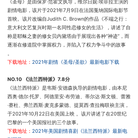
《圣母》是由保罗·范霍文执导，维尔日妮·埃菲拉主演的
剧情电影，该片于2021年7月9日在法国戛纳国际电影节
首映。该片改编自Judith C. Brown的作品《不端之行：
意大利文艺复兴时期一名同性恋修女的生活》，讲述了自
称是耶稣之妻的修女贝内黛塔由于展现出各种“神迹”，而
逐渐在修道院中掌握权力，并陷入了权力争斗中的故事
。
下载地址：
2021年剧情《圣母/圣欲》最新电影下载
NO.10 《法兰西特派》7.8分
《法兰西特派》是韦斯·安德森执导的剧情电影，由本尼
西奥·德尔·托罗、阿德里安·布劳迪、蒂尔达·斯文顿、蕾雅
·赛杜、弗兰西斯·麦克多蒙德、提莫西·查拉梅联袂主演，
于2021年10月22日在美国上映 。该片讲述了在20世纪
巴黎的一个美国报社的三个故事。
下载地址：
2021年美国剧情喜剧《法兰西特派》最新电