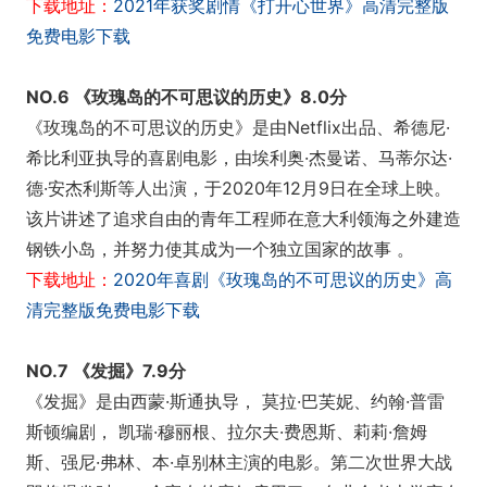
下载地址：
2021年获奖剧情《打开心世界》高清完整版
免费电影下载
NO.6 《玫瑰岛的不可思议的历史》8.0分
《玫瑰岛的不可思议的历史》是由Netflix出品、希德尼·
希比利亚执导的喜剧电影，由埃利奥·杰曼诺、马蒂尔达·
德·安杰利斯等人出演，于2020年12月9日在全球上映。
该片讲述了追求自由的青年工程师在意大利领海之外建造
钢铁小岛，并努力使其成为一个独立国家的故事 。
下载地址：
2020年喜剧《玫瑰岛的不可思议的历史》高
清完整版免费电影下载
NO.7 《发掘》7.9分
《发掘》是由西蒙·斯通执导， 莫拉·巴芙妮、约翰·普雷
斯顿编剧， 凯瑞·穆丽根、拉尔夫·费恩斯、莉莉·詹姆
斯、强尼·弗林、本·卓别林主演的电影。第二次世界大战