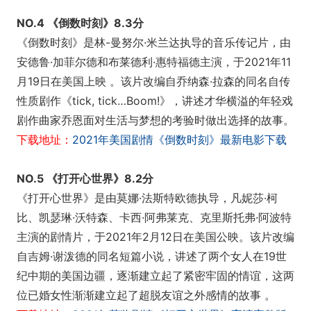
NO.4 《倒数时刻》8.3分
《倒数时刻》是林-曼努尔·米兰达执导的音乐传记片，由
安德鲁·加菲尔德和布莱德利·惠特福德主演，于2021年11
月19日在美国上映 。该片改编自乔纳森·拉森的同名自传
性质剧作《tick, tick…Boom!》，讲述才华横溢的年轻戏
剧作曲家乔恩面对生活与梦想的考验时做出选择的故事。
下载地址：
2021年美国剧情《倒数时刻》最新电影下载
NO.5 《打开心世界》8.2分
《打开心世界》是由莫娜·法斯特欧德执导，凡妮莎·柯
比、凯瑟琳·沃特森、卡西·阿弗莱克、克里斯托弗·阿波特
主演的剧情片，于2021年2月12日在美国公映。该片改编
自吉姆·谢泼德的同名短篇小说，讲述了两个女人在19世
纪中期的美国边疆，逐渐建立起了紧密牢固的情谊，这两
位已婚女性渐渐建立起了超脱友谊之外感情的故事 。