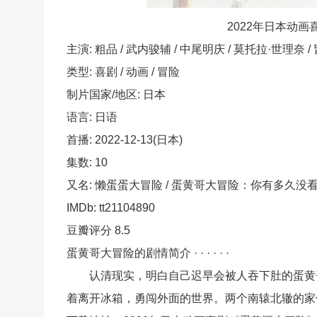
2022年日本动
主演: 粗品 / 武内骏辅 / 中尾明庆 / 莫托拉·世理奈 
类型: 喜剧 / 动画 / 冒险
制片国家/地区: 日本
语言: 日语
首播: 2022-12-13(日本)
集数: 10
又名: 懒蛋蛋大冒险 / 蛋黄哥大冒险：你有多久没看妈妈了~ / G
IMDb: tt21104890
豆瓣评分 8.5
蛋黄哥大冒险的剧情简介 · · · · · ·
认清现实，明白自己迟早会被人吞下肚的蛋黄哥
着离开冰箱，勇闯外面的世界。两个南辕北辙的家