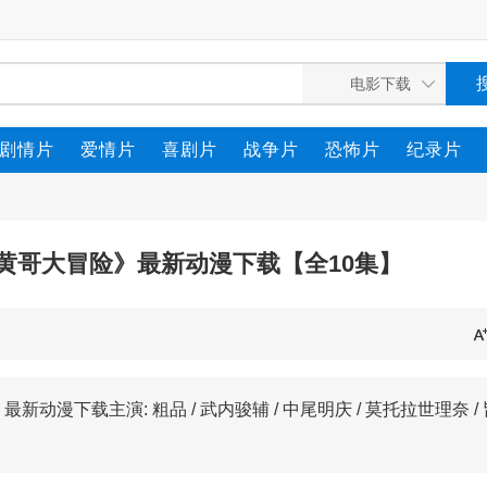
剧情片
爱情片
喜剧片
战争片
恐怖片
纪录片
蛋黄哥大冒险》最新动漫下载【全10集】
漫下载主演: 粗品 / 武内骏辅 / 中尾明庆 / 莫托拉世理奈 / 