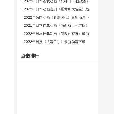
动漫下载【更新至25话】
2022年日本连载动画《死神 千年血战篇》
最新动漫下载【全集】
2022年日本动画喜剧《蛋黄哥大冒险》最
新动漫下载【全10集】
2022年韩国动画《看脸时代》最新动漫下
载【全8集】
2021年日本连载动画《假面骑士利维斯》
最新动漫下载【更新至49集】
2022年日本连载动画《间谍过家家》最新
动漫下载【更新至21集】
2022年日漫《浪漫杀手》最新动漫下载
【全12集】
点击排行