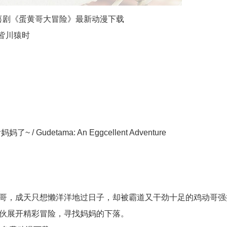
画喜剧《蛋黄哥大冒险》最新动漫下载
/ 皆川猿时
udetama: An Eggcellent Adventure
，成天只想懒洋洋地过日子，却被霸道又干劲十足的鸡动哥强
伙展开精彩冒险，寻找妈妈的下落。