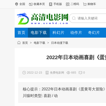
全国
收藏本页
手机版
二维码
购物车
首页
电影下载
科幻片
动作片
奇幻片
电影专题
下载帮助
首页
>
电影下载
>
日本动漫下载
2022年日本动画喜剧《
2022-12-15
免费电影网
665
0
核心提示：2022年日本动画喜剧《蛋黄哥大冒险》最新动
川猿时类型: 喜剧 / 动