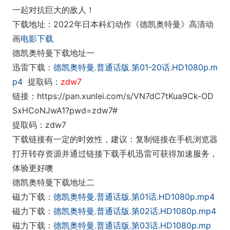
一起对抗巨大的敌人！
下载地址：2022年日本科幻动作《德凯奥特曼》高清动
画
电影下载
德凯奥特曼下载地址一
迅雷下载：
德凯奥特曼.普通话版.第01-20话.HD1080p.m
p4
提取码：
zdw7
链接：https://pan.xunlei.com/s/VN7dC7tKua9Ck-OD
SxHCoNJwA1?pwd=zdw7#
提取码：zdw7
下载链接有一定的时效性，建议：复制链接在手机浏览器
打开转存资源并通过链接下载手机迅雷可获得加速服务，
体验更好噢
德凯奥特曼下载地址二
磁力下载：
德凯奥特曼.普通话版.第01话.HD1080p.mp4
磁力下载：
德凯奥特曼.普通话版.第02话.HD1080p.mp4
磁力下载：
德凯奥特曼.普通话版.第03话.HD1080p.mp