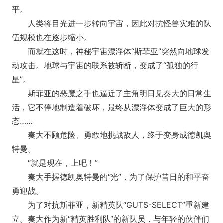
平。
人类将目光进一步转向宇宙，因此对抗怪兽灾难的队
伍规模也在逐步缩小。
而就在这时，神秘宇宙漂浮体“斯菲亚”突然向地球发
动攻击。地球与宇宙的联系被斩断，变成了“孤独的行
星”。
斯菲亚的恶魔之手也逼近了主角明日见奏大的日常生
活，它不停地制造着破坏，最终从漂浮体变成了巨大的形
态……
奏大不顾危险、勇敢地挑战敌人，终于变身成德凯奥
特曼。
“就是现在，上吧！”
奏大手握德凯奥特曼的“光”，为了保护昔日的和平奋
勇迎战。
为了对抗斯菲亚，新精英队“GUTS-SELECT”重新建
立。奏大作为新“精英胜利队”的新队员，与年轻的伙伴们