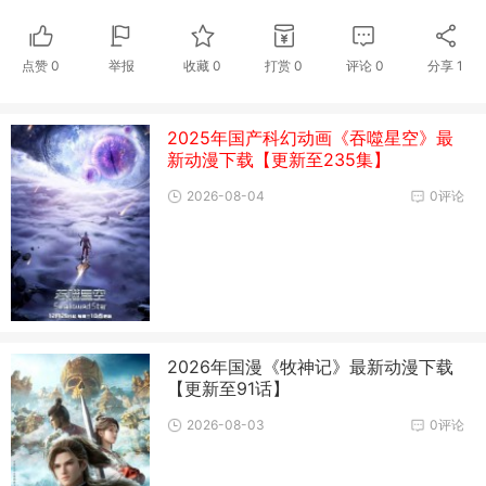
点赞
0
举报
收藏
0
打赏
0
评论
0
分享
1
2025年国产科幻动画《吞噬星空》最
新动漫下载【更新至235集】
2026-08-04
0评论
2026年国漫《牧神记》最新动漫下载
【更新至91话】
2026-08-03
0评论