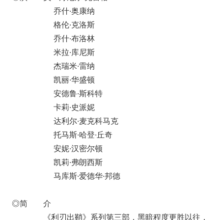
乔什·奥康纳
格伦·克洛斯
乔什·布洛林
米拉·库尼斯
杰瑞米·雷纳
凯丽·华盛顿
安德鲁·斯科特
卡莉·史派妮
达利尔·麦克科马克
托马斯·哈登·丘奇
安妮·汉密尔顿
凯莉·弗朗西斯
马库斯·爱德华·邦德
◎简 介
《利刃出鞘》系列第三部，黑暗程度更胜以往，