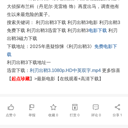
大侦探布兰科（丹尼尔·克雷格 饰）再度出马，调查他有
生以来最危险的案子。
搜索关键词： 利刃出鞘3下载 利刃出鞘3电影 利刃出鞘3
免费下载 利刃出鞘3迅雷下载 利刃出鞘3
电影下载
利刃
出鞘3磁力下载
下载地址：2025年悬疑惊悚《利刃出鞘3》
免费电影下
载
利刃出鞘3下载地址一
迅雷下载：
利刃出鞘3.1080p.HD中英双字.mp4
更多惊喜
起点珍藏
【
】>最新电影【在线观看+高清下载】
点赞
0
举报
收藏
0
打赏
0
评论
0
分享
1