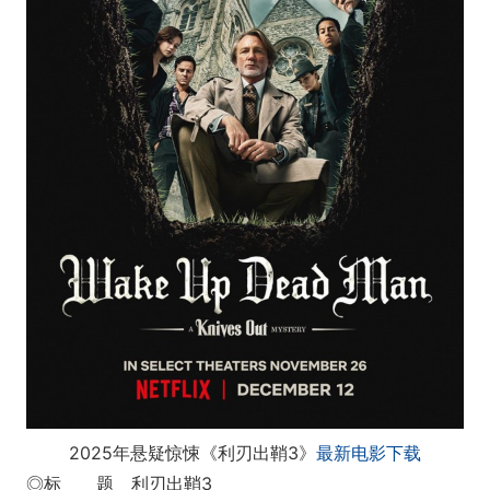
2025年悬疑惊悚《利刃出鞘3》
最新电影下载
◎标 题 利刃出鞘3