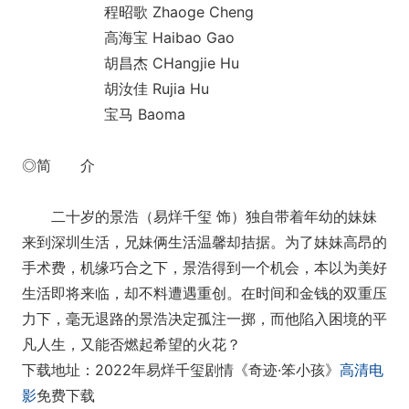
程昭歌 Zhaoge Cheng
高海宝 Haibao Gao
胡昌杰 CHangjie Hu
胡汝佳 Rujia Hu
宝马 Baoma
◎简 介
二十岁的景浩（易烊千玺 饰）独自带着年幼的妹妹
来到深圳生活，兄妹俩生活温馨却拮据。为了妹妹高昂的
手术费，机缘巧合之下，景浩得到一个机会，本以为美好
生活即将来临，却不料遭遇重创。在时间和金钱的双重压
力下，毫无退路的景浩决定孤注一掷，而他陷入困境的平
凡人生，又能否燃起希望的火花？
下载地址：2022年易烊千玺剧情《奇迹·笨小孩》
高清电
影
免费下载