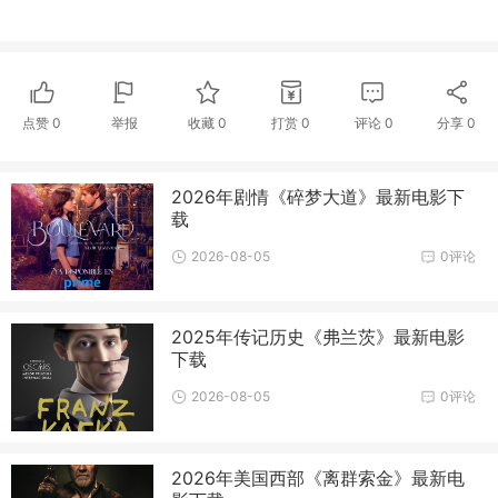
点赞
0
举报
收藏
0
打赏
0
评论
0
分享
0
2026年剧情《碎梦大道》最新电影下
载
2026-08-05
0评论
2025年传记历史《弗兰茨》最新电影
下载
2026-08-05
0评论
2026年美国西部《离群索金》最新电