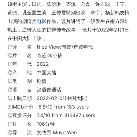
领衔主演，田雨、陈哈琳、齐溪、公磊、许君聪、王宁、
黄尧、巩金国主演，王传君特别出演，章宇、杨新鸣友情
出演的剧情类
电影
作品。该片讲述了一段发生在南方深圳
热土，逆转人生的拼搏传奇故事 。该片于2022年2月1日
在中国大陆上映 。
◎译 名 Nice View/奇迹/奇迹年代
◎片 名 奇迹·笨小孩
◎年 代 2022
◎产 地 中国大陆
◎类 别 剧情
◎语 言 汉语普通话
◎上映日期 2022-02-01(中国大陆)
◎IMDb评分 6.8/10 from 183 users
◎豆瓣评分 7.4/10 from 316497 users
◎片 长 106分钟
◎导 演 文牧野 Muye Wen