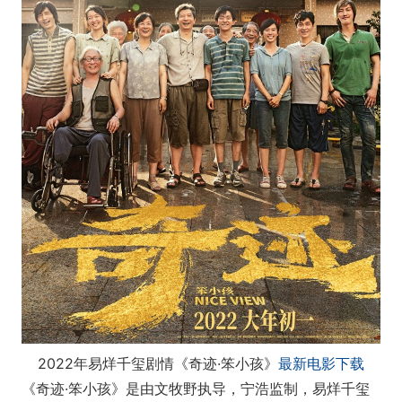
2022年易烊千玺剧情《奇迹·笨小孩》
最新电影下载
《奇迹·笨小孩》是由文牧野执导，宁浩监制，易烊千玺