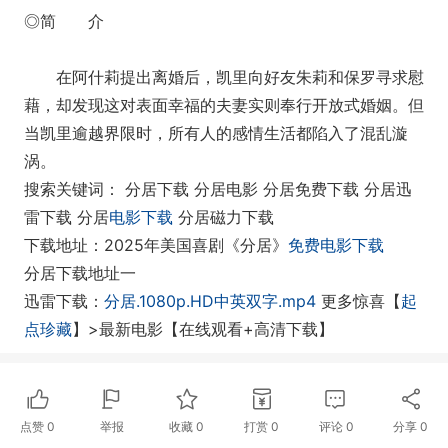
◎简 介
在阿什莉提出离婚后，凯里向好友朱莉和保罗寻求慰
藉，却发现这对表面幸福的夫妻实则奉行开放式婚姻。但
当凯里逾越界限时，所有人的感情生活都陷入了混乱漩
涡。
搜索关键词： 分居下载 分居电影 分居免费下载 分居迅
雷下载 分居
电影下载
分居磁力下载
下载地址：2025年美国喜剧《分居》
免费电影下载
分居下载地址一
迅雷下载：
分居.1080p.HD中英双字.mp4
更多惊喜【
起
点珍藏
】>最新电影【在线观看+高清下载】
点赞
0
举报
收藏
0
打赏
0
评论
0
分享
0