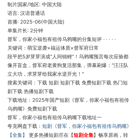
制片国家/地区: 中国大陆
语言: 汉语普通话
首播: 2025-06(中国大陆)
单集片长: 2分钟
督军，你家小福包有祖传乌鸦嘴的分集短评 · · · · ·
关键词：萌宝逆袭×福运体质×督军府日常
段平把5岁芽芽演成"人间锦鲤"！乌鸦嘴预言每次应验都
像开盲盒，督军府老黄狗复活那集，弹幕刷爆："汪汪队
立大功，求芽芽给我家水逆开光！"
搜索关键词：下载 短剧 短剧下载 免费短剧下载 热门短
剧下载 热播短剧下载
下载地址：2025年国产短剧《督军，你家小福包有祖传
乌鸦嘴》免费短剧下载
督军，你家小福包有祖传乌鸦嘴下载地址一
夸克网盘下载：
短剧《督军，你家小福包有祖传乌鸦嘴》
【全集】
更多热播短剧尽在【
短剧全集
畅享原画，转
】