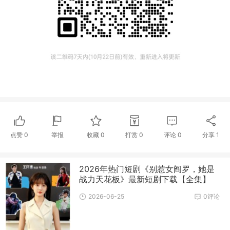
点赞
0
举报
收藏
0
打赏
0
评论
0
分享
1
2026年热门短剧《别惹女阎罗，她是
战力天花板》最新短剧下载【全集】
2026-06-25
0评论