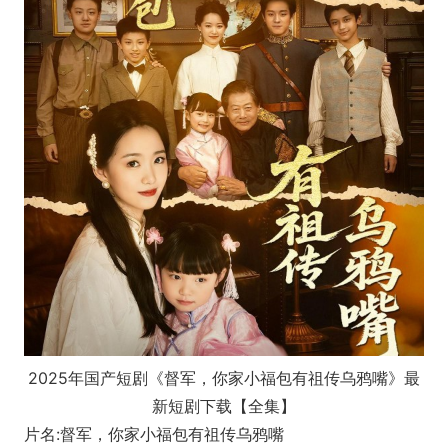
2025年国产短剧《督军，你家小福包有祖传乌鸦嘴》最
新短剧下载【全集】
片名:督军，你家小福包有祖传乌鸦嘴