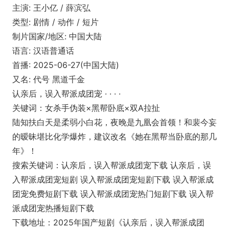
主演: 王小亿 / 薛滨弘
类型: 剧情 / 动作 / 短片
制片国家/地区: 中国大陆
语言: 汉语普通话
首播: 2025-06-27(中国大陆)
又名: 代号 黑道千金
认亲后，误入帮派成团宠 · · · ·
关键词：女杀手伪装×黑帮卧底×双A拉扯
陆知扶白天是柔弱小白花，夜晚是九凰会首领！和裴今妄
的暧昧堪比化学爆炸，建议改名《她在黑帮当卧底的那几
年》！
搜索关键词：认亲后，误入帮派成团宠下载 认亲后，误
入帮派成团宠短剧 误入帮派成团宠短剧下载 误入帮派成
团宠免费短剧下载 误入帮派成团宠热门短剧下载 误入帮
派成团宠热播短剧下载
下载地址：2025年国产短剧《认亲后，误入帮派成团