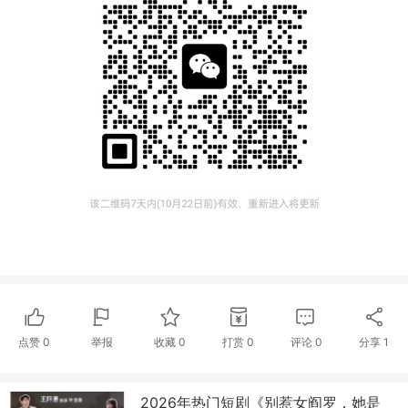
点赞
0
举报
收藏
0
打赏
0
评论
0
分享
1
2026年热门短剧《别惹女阎罗，她是