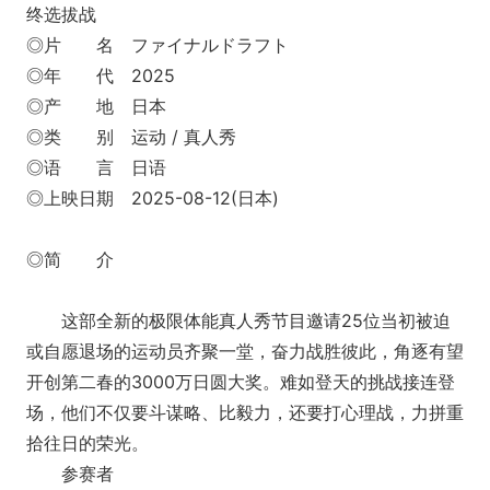
终选拔战
◎片 名 ファイナルドラフト
◎年 代 2025
◎产 地 日本
◎类 别 运动 / 真人秀
◎语 言 日语
◎上映日期 2025-08-12(日本)
◎简 介
这部全新的极限体能真人秀节目邀请25位当初被迫
或自愿退场的运动员齐聚一堂，奋力战胜彼此，角逐有望
开创第二春的3000万日圆大奖。难如登天的挑战接连登
场，他们不仅要斗谋略、比毅力，还要打心理战，力拼重
拾往日的荣光。
参赛者