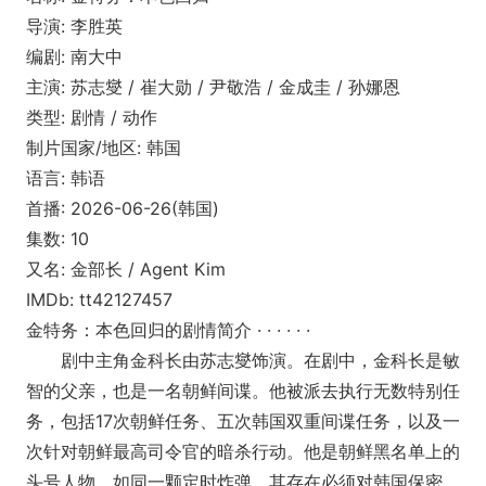
导演: 李胜英
编剧: 南大中
主演: 苏志燮 / 崔大勋 / 尹敬浩 / 金成圭 / 孙娜恩
类型: 剧情 / 动作
制片国家/地区: 韩国
语言: 韩语
首播: 2026-06-26(韩国)
集数: 10
又名: 金部长 / Agent Kim
IMDb: tt42127457
金特务：本色回归的剧情简介 · · · · · ·
剧中主角金科长由苏志燮饰演。在剧中，金科长是敏
智的父亲，也是一名朝鲜间谍。他被派去执行无数特别任
务，包括17次朝鲜任务、五次韩国双重间谍任务，以及一
次针对朝鲜最高司令官的暗杀行动。他是朝鲜黑名单上的
头号人物，如同一颗定时炸弹，其存在必须对韩国保密。