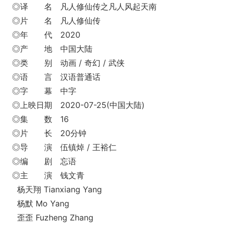
◎译 名 凡人修仙传之凡人风起天南
◎片 名 凡人修仙传
◎年 代 2020
◎产 地 中国大陆
◎类 别 动画 / 奇幻 / 武侠
◎语 言 汉语普通话
◎字 幕 中字
◎上映日期 2020-07-25(中国大陆)
◎集 数 16
◎片 长 20分钟
◎导 演 伍镇焯 / 王裕仁
◎编 剧 忘语
◎主 演 钱文青
杨天翔 Tianxiang Yang
杨默 Mo Yang
歪歪 Fuzheng Zhang