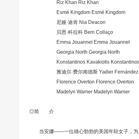
Riz Khan Riz Khan
Esmé Kingdom Esmé Kingdom
尼娅·迪肯 Nia Deacon
贝恩·科拉科 Bern Collaço
Emma Jouannet Emma Jouannet
Georgia North Georgia North
Ko
nstantinos Kavakiotis Ko
nstantino
雅迪尔·费尔南德斯 Yadier Fernández
Florence Overton Florence Overton
Madelyn Warner Madelyn Warner
◎简 介
当安娜——一位雄心勃勃的美国年轻女子，为了