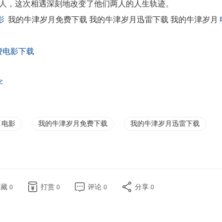
人，这次相遇深刻地改变了他们两人的人生轨迹。
影
我的牛津岁月免费下载 我的牛津岁月迅雷下载 我的牛津岁月
费电影下载
字
月电影
我的牛津岁月免费下载
我的牛津岁月迅雷下载
收藏
打赏
评论
分享
0
0
0
0