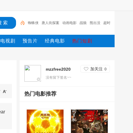
蜘蛛侠
唐人街探案
动画电影
战狼
熊出没
超时
空
哥斯拉
重生
冰雪奇缘2
斗罗大陆
电视剧
预告片
经典电影
热门短剧
加关注
mzzfree2020
0
没有留下签名~~
热门电影推荐
ar