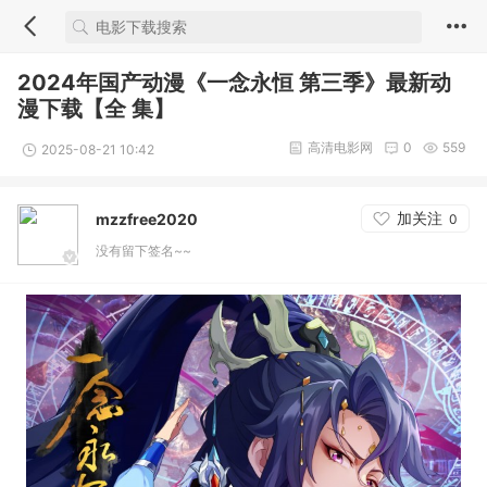
2024年国产动漫《一念永恒 第三季》最新动
漫下载【全 集】
高清电影网
0
559
2025-08-21 10:42
加关注
mzzfree2020
0
没有留下签名~~