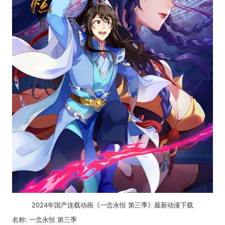
2024年国产连载动画《一念永恒 第三季》最新动漫下载
名称: 一念永恒 第三季