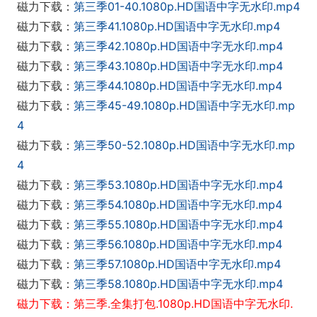
磁力下载：
第三季01-40.1080p.HD国语中字无水印.mp4
磁力下载：
第三季41.1080p.HD国语中字无水印.mp4
磁力下载：
第三季42.1080p.HD国语中字无水印.mp4
磁力下载：
第三季43.1080p.HD国语中字无水印.mp4
磁力下载：
第三季44.1080p.HD国语中字无水印.mp4
磁力下载：
第三季45-49.1080p.HD国语中字无水印.mp
4
磁力下载：
第三季50-52.1080p.HD国语中字无水印.mp
4
磁力下载：
第三季53.1080p.HD国语中字无水印.mp4
磁力下载：
第三季54.1080p.HD国语中字无水印.mp4
磁力下载：
第三季55.1080p.HD国语中字无水印.mp4
磁力下载：
第三季56.1080p.HD国语中字无水印.mp4
磁力下载：
第三季57.1080p.HD国语中字无水印.mp4
磁力下载：
第三季58.1080p.HD国语中字无水印.mp4
磁力下载：
第三季.全集打包.1080p.HD国语中字无水印.