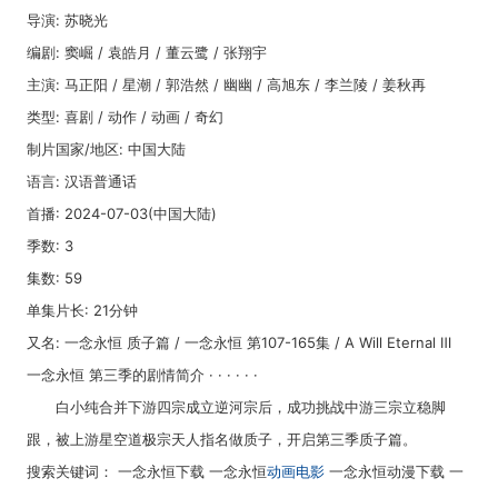
导演: 苏晓光
编剧: 窦崛 / 袁皓月 / 董云鹭 / 张翔宇
主演: 马正阳 / 星潮 / 郭浩然 / 幽幽 / 高旭东 / 李兰陵 / 姜秋再
类型: 喜剧 / 动作 / 动画 / 奇幻
制片国家/地区: 中国大陆
语言: 汉语普通话
首播: 2024-07-03(中国大陆)
季数: 3
集数: 59
单集片长: 21分钟
又名: 一念永恒 质子篇 / 一念永恒 第107-165集 / A Will Eternal Ⅲ
一念永恒 第三季的剧情简介 · · · · · ·
白小纯合并下游四宗成立逆河宗后，成功挑战中游三宗立稳脚
跟，被上游星空道极宗天人指名做质子，开启第三季质子篇。
搜索关键词：
动画电影
一念永恒
下载
一念永恒
一念永恒
动漫下载
一