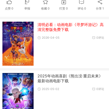
点赞
0
举报
收藏
0
打赏
0
评论
0
分享
1
清明必看：动画电影《寻梦环游记》高
清完整版免费下载
2026-04-05
0评论
2025年动画喜剧《熊出没·重启未来》
最新动画电影下载
2025-05-02
0评论