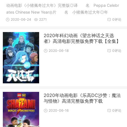
动画电影《小猪佩奇过大年》完整版◎译 名 Peppa Celebr
ates Chinese New Year◎片 名 小猪佩奇过大年◎年
代 2019
2020-06-24
2271
0评论
2020年科幻动画《望古神话之天选
者》高清电影完整版免费下载【全集】
2020-06-18
0评论
2020年动画电影《乐高DC沙赞：魔法
与怪物》高清完整版免费下载
2020-06-16
0评论