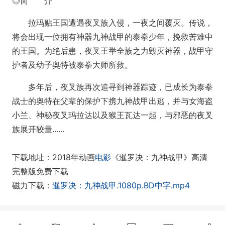
◎简 介
拉玛贴王国遭遇夜叉族入侵，一夜之间覆灭。传说，
将会出现一位拥有神器九神战甲的泰拳少年，挽救苦难中
的王国。为绝后患，夜叉王举全族之力毁灭神器，战甲守
护者及幼子奥特被泰拳大师所救。
多年后，夜叉族再次追寻到神器踪迹，已成长为泰拳
战士的奥特在父辈的保护下携九神战甲出逃，并与女海盗
小兰、神秘夜叉玛拉达以及猴王瓦达一起，与邪恶的夜叉
族展开较量......
下载地址：2018年动画
电影
《暹罗决：九神战甲》高清
完整版免费下载
磁力下载：
暹罗决：九神战甲.1080p.BD中字.mp4