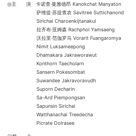
◎主 演 卡诺查·曼雅德昂 Kanokchat Manyaton
萨维提·苏提查农 Savitree Suttichanond
Sirichai Charoenkijtanakul
拉齐布·亚姆森 Rachphol Yamsaeng
沃拉里·范伽罗马 Vorarit Fuangaromya
Nimit Luksameepong
Dhamakara Jakraworawut
Ko
nthorn Taecholarn
Sansern Pokesombat
Suwandee Jakravoravudh
Suporn Decharin
Sa-Ard Piempongsan
Sapunsin Sirichai
Watthanachai Treedecha
Picrate Dolrasee