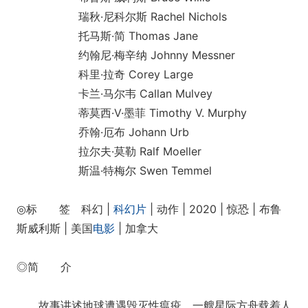
瑞秋·尼科尔斯 Rachel Nichols
托马斯·简 Thomas Jane
约翰尼·梅辛纳 Johnny Messner
科里·拉奇 Corey Large
卡兰·马尔韦 Callan Mulvey
蒂莫西·V·墨菲 Timothy V. Murphy
乔翰·厄布 Johann Urb
拉尔夫·莫勒 Ralf Moeller
斯温·特梅尔 Swen Temmel
◎标 签 科幻 |
科幻片
| 动作 | 2020 | 惊恐 | 布鲁
斯威利斯 | 美国
电影
| 加拿大
◎简 介
故事讲述地球遭遇毁灭性瘟疫，一艘星际方舟载着人