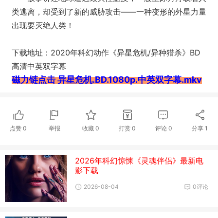
类逃离，却受到了新的威胁攻击——一种变形的外星力量
出现要灭绝人类！
下载地址：2020年科幻动作《异星危机/异种猎杀》BD
高清中英双字幕
磁力链点击 异星危机.BD.1080p.中英双字幕.mkv
点赞
0
举报
收藏
0
打赏
0
评论
0
分享
1
2026年科幻惊悚《灵魂伴侣》最新电
影下载
2026-08-04
0评论