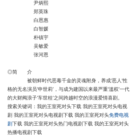
尹炳熙
郑英珠
白恩惠
白智媛
朴镇宇
吴敏爱
张河恩
◎简 介
被朝鲜时代恶毒千金的灵魂附身，养成‘恶人’性
格的无名演员‘申世莉’，与成为建国以来最严重‘滥权’一代
的大财阀浪子‘车世桂’之间跨越时空的浪漫爱情喜剧。
搜索关键词：我的王室死对头下载 我的王室死对头电视
剧 我的王室死对头电视剧下载 我的王室死对头
免费电视
剧
下载 我的王室死对头热门电视剧下载 我的王室死对头
热播电视剧下载