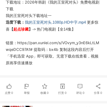
下载地址：2026年韩剧《我的王室死对头》免费电视剧
下载
我的王室死对头下载地址一
迅雷下载：
我的王室死对头.1080p.HD中字.mp4
更多惊
起点珍藏
】
喜
【
-> 热门电视剧
【全14集】
链接：https://pan.xunlei.com/s/VOvym_y3nE6kLtLM
wqeDCC97A1# 提取码：bx4b 复制这段内容后打开
「手机迅雷 App」即可获取。无需下载在线查看，视频
原画享倍速播放
点赞
0
举报
收藏
0
打赏
0
评论
0
分享
0