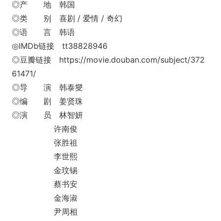
◎产 地 韩国
◎类 别 喜剧 / 爱情 / 奇幻
◎语 言 韩语
◎IMDb链接 tt38828946
◎豆瓣链接 https://movie.douban.com/subject/372
61471/
◎导 演 韩泰燮
◎编 剧 姜贤珠
◎演 员 林智妍
许南俊
张胜祖
李世熙
金玟锡
蔡书安
金海淑
尹周相