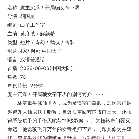
名称: 魔主沉浮！开局骗女帝下界
导演: 胡国星
编剧: 白羊工作室
主演: 黄彦恺 / 解颜希
类型: 短片 / 奇幻 / 武侠 / 古装
制片国家/地区: 中国大陆
语言: 汉语普通话
首播: 2026-06-06(中国大陆)
集数: 78
单集片长: 2分钟
魔主沉浮！开局骗女帝下界的剧情简介 · · · · · ·
林雲重生修仙世界，成为魔道宗门掌教，却因宗门崛
起遭九大仙宗联手暗算，自爆后重回被围攻前三天，还获
得系统赋予的千倍天赋与“神级双修卡”。为扭转宗门覆灭
命运，他诱骗飞升万年的女帝祖师下界，封印其修为并双
修，夺取半数修为突破至飞升境，成功击溃九大仙宗围