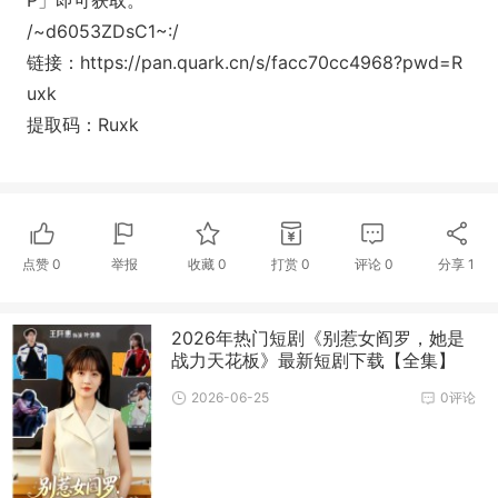
P」即可获取。
/~d6053ZDsC1~:/
链接：https://pan.quark.cn/s/facc70cc4968?pwd=R
uxk
提取码：Ruxk
点赞
0
举报
收藏
0
打赏
0
评论
0
分享
1
2026年热门短剧《别惹女阎罗，她是
战力天花板》最新短剧下载【全集】
2026-06-25
0评论