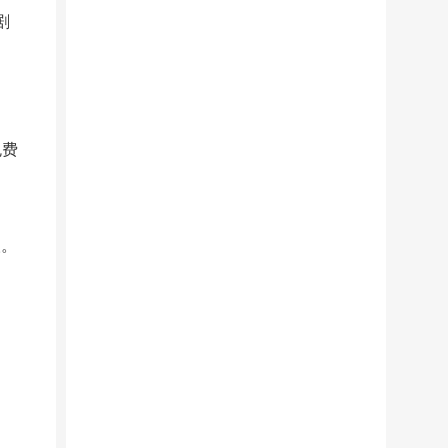
剧
免费
取。