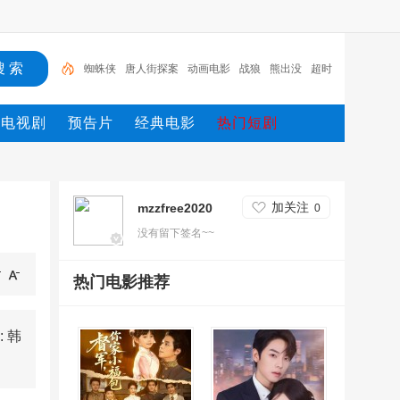
蜘蛛侠
唐人街探案
动画电影
战狼
熊出没
超时
空
哥斯拉
重生
冰雪奇缘2
斗罗大陆
电视剧
预告片
经典电影
热门短剧
加关注
mzzfree2020
0
没有留下签名~~
热门电影推荐
 韩