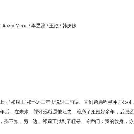
iaxin Meng / 李昱潼 / 王政 / 韩姝妹
司“祁阎王”祁怀远三年没说过三句话。直到弟弟程寻冲进公司
0年后，在未来，祁怀远就是他姐夫，暗恋了姐姐好多年，后腰
，殊不知，另一边，祁阎王找到了程寻，冷声问：我的纹身，你