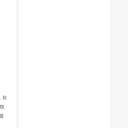
，在
还纹
是