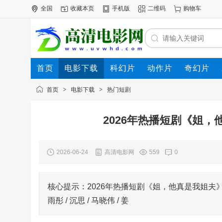
全国
收藏本页
手机版
二维码
购物车
首页
电影下载
科幻片
动作片
奇幻片
电影专题
下载帮助
首页
>
电影下载
>
热门短剧
2026年热播短剧《姐
2026-06-24
高清电影网
559
0
核心提示：2026年热播短剧《姐，他真是我姐夫》
雨彤 / 沉思 / 马晓伟 / 姜