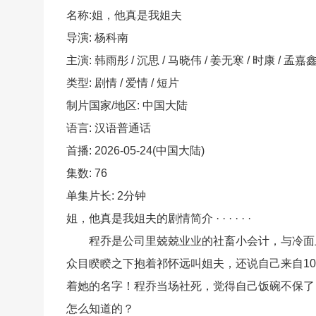
名称:姐，他真是我姐夫
导演: 杨科南
主演: 韩雨彤 / 沉思 / 马晓伟 / 姜无寒 / 时康 / 孟嘉鑫 J
类型: 剧情 / 爱情 / 短片
制片国家/地区: 中国大陆
语言: 汉语普通话
首播: 2026-05-24(中国大陆)
集数: 76
单集片长: 2分钟
姐，他真是我姐夫的剧情简介 · · · · · ·
程乔是公司里兢兢业业的社畜小会计，与冷面上
众目睽睽之下抱着祁怀远叫姐夫，还说自己来自1
着她的名字！程乔当场社死，觉得自己饭碗不保了
怎么知道的？