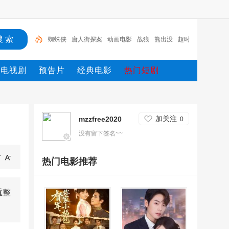
蜘蛛侠
唐人街探案
动画电影
战狼
熊出没
超时
空
哥斯拉
重生
冰雪奇缘2
斗罗大陆
电视剧
预告片
经典电影
热门短剧
加关注
mzzfree2020
0
没有留下签名~~
热门电影推荐
重整