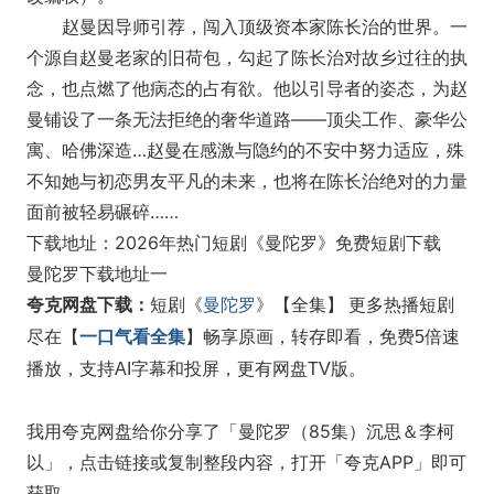
赵曼因导师引荐，闯入顶级资本家陈长治的世界。一
个源自赵曼老家的旧荷包，勾起了陈长治对故乡过往的执
念，也点燃了他病态的占有欲。他以引导者的姿态，为赵
曼铺设了一条无法拒绝的奢华道路——顶尖工作、豪华公
寓、哈佛深造…赵曼在感激与隐约的不安中努力适应，殊
不知她与初恋男友平凡的未来，也将在陈长治绝对的力量
面前被轻易碾碎……
下载地址：2026年热门短剧《曼陀罗》免费短剧下载
曼陀罗下载地址一
夸克网盘下载：
短剧《
曼陀罗
》【全集】 更多热播短剧
一口气看全集
尽在【
】畅享原画，转存即看，免费5倍速
播放，支持AI字幕和投屏，更有网盘TV版。
我用夸克网盘给你分享了「曼陀罗（85集）沉思＆李柯
以」，点击链接或复制整段内容，打开「夸克APP」即可
获取。