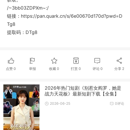
/~3bb03ZDPXm~:/
链接：https://pan.quark.cn/s/6e00670d170d?pwd=D
Tg8
提取码：DTg8
点赞
0
举报
收藏
0
打赏
0
评论
0
分享
2
2026年热门短剧《别惹女阎罗，她是
战力天花板》最新短剧下载【全集】
2026-06-25
0评论